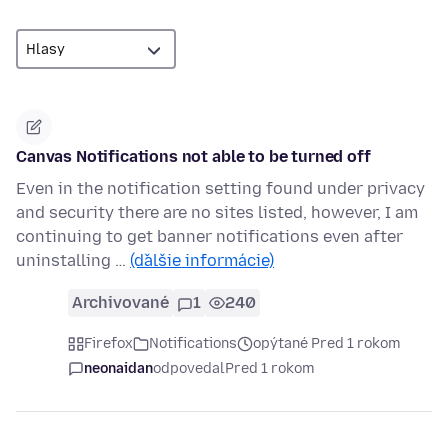
Canvas Notifications not able to be turned off
Even in the notification setting found under privacy
and security there are no sites listed, however, I am
continuing to get banner notifications even after
uninstalling …
(ďalšie informácie)
Archivované
1
240
Firefox
Notifications
opýtané Pred 1 rokom
neonaidan
odpovedal
Pred 1 rokom