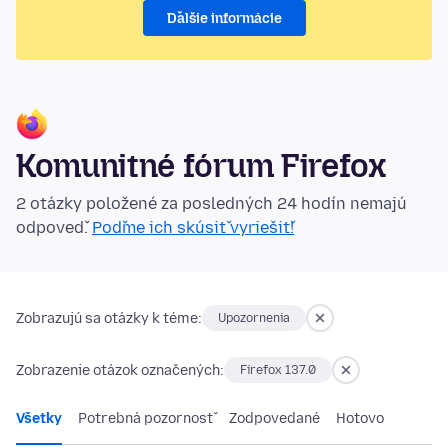
Ďalšie informácie
Komunitné fórum Firefox
2 otázky položené za posledných 24 hodín nemajú
odpoveď.
Poďme ich skúsiť vyriešiť!
Zobrazujú sa otázky k téme:
Upozornenia
Zobrazenie otázok označených:
Firefox 137.0
Všetky
Potrebná pozornosť
Zodpovedané
Hotovo