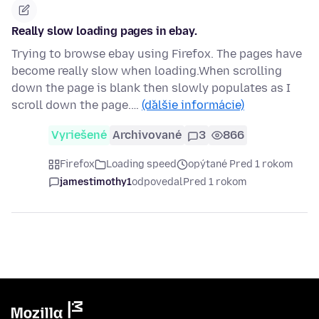
Really slow loading pages in ebay.
Trying to browse ebay using Firefox. The pages have
become really slow when loading.When scrolling
down the page is blank then slowly populates as I
scroll down the page.…
(ďalšie informácie)
Vyriešené
Archivované
3
866
Firefox
Loading speed
opýtané Pred 1 rokom
jamestimothy1
odpovedal
Pred 1 rokom