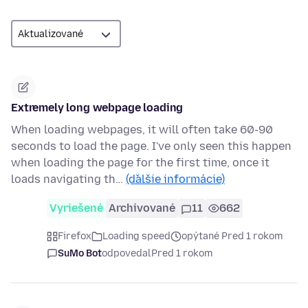
Extremely long webpage loading
When loading webpages, it will often take 60-90
seconds to load the page. I've only seen this happen
when loading the page for the first time, once it
loads navigating th…
(ďalšie informácie)
Vyriešené
Archivované
11
662
Firefox
Loading speed
opýtané Pred 1 rokom
SuMo Bot
odpovedal
Pred 1 rokom