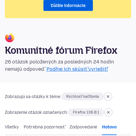
Ďalšie informácie
Komunitné fórum Firefox
26 otázok položených za posledných 24 hodín
nemajú odpoveď.
Poďme ich skúsiť vyriešiť!
Zobrazujú sa otázky k téme:
Rýchlosť načítania
Zobrazenie otázok označených:
Firefox 136.0.1
Všetky
Potrebná pozornosť
Zodpovedané
Hotovo