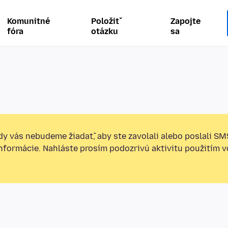
Komunitné
Položiť
Zapojte
fóra
otázku
sa
y vás nebudeme žiadať, aby ste zavolali alebo poslali SM
informácie. Nahláste prosím podozrivú aktivitu použitím v