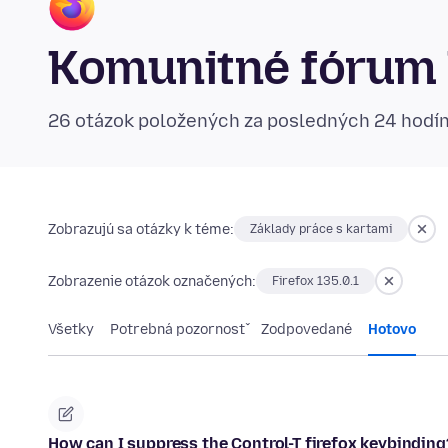
Komunitné fórum 
26 otázok položených za posledných 24 hodí
Zobrazujú sa otázky k téme:
Základy práce s kartami
Zobrazenie otázok označených:
Firefox 135.0.1
Všetky
Potrebná pozornosť
Zodpovedané
Hotovo
How can I suppress the Control-T firefox keybinding