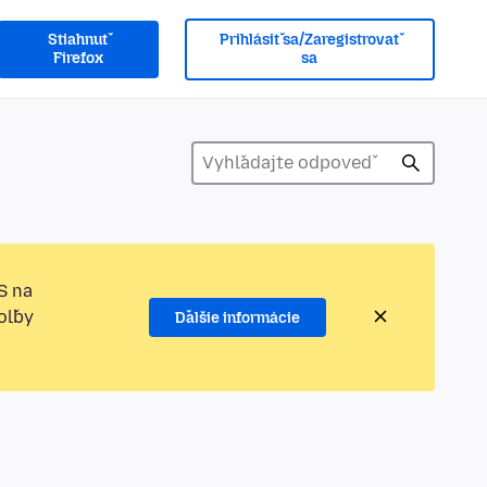
Stiahnuť
Prihlásiť sa/Zaregistrovať
Firefox
sa
S na
oľby
Ďalšie informácie