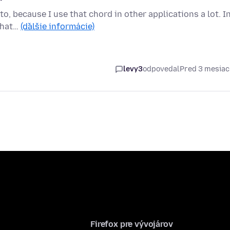
 to, because I use that chord in other applications a lot. I
what…
(ďalšie informácie)
levy3
odpovedal
Pred 3 mesia
Firefox pre vývojárov