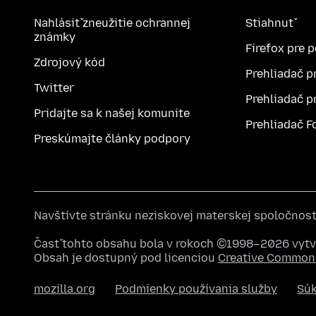
Nahlásiť zneužitie ochrannej
Stiahnuť
známky
Firefox pre 
Zdrojový kód
Prehliadač p
Twitter
Prehliadač p
Pridajte sa k našej komunite
Prehliadač F
Preskúmajte články podpory
Navštívte stránku neziskovej materskej spoločnos
Časť tohto obsahu bola v rokoch ©1998–2026 vytvo
Obsah je dostupný pod licenciou
Creative Commons
mozilla.org
Podmienky používania služby
Sú