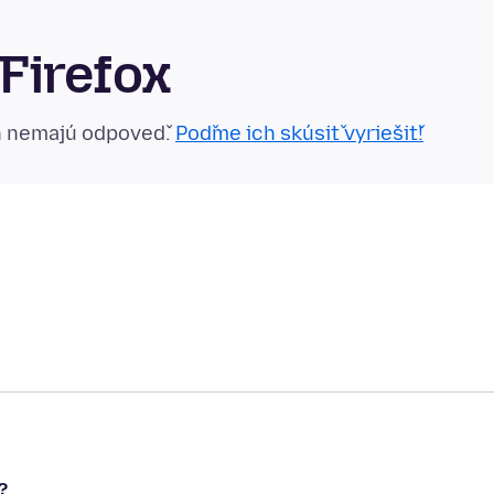
Firefox
n nemajú odpoveď.
Poďme ich skúsiť vyriešiť!
?