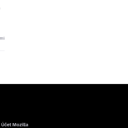
n
cmi
Účet Mozilla