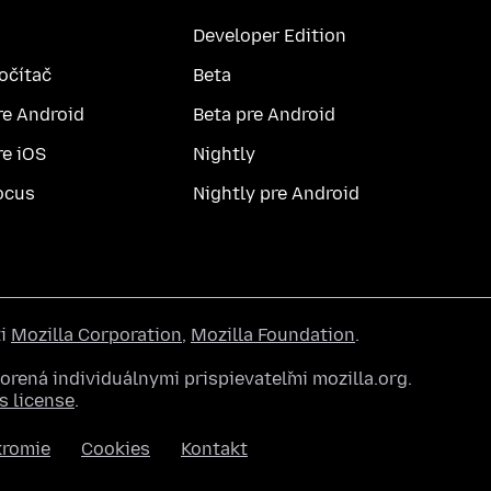
Developer Edition
počítač
Beta
re Android
Beta pre Android
re iOS
Nightly
ocus
Nightly pre Android
ti
Mozilla Corporation
,
Mozilla Foundation
.
rená individuálnymi prispievateľmi mozilla.org.
 license
.
kromie
Cookies
Kontakt