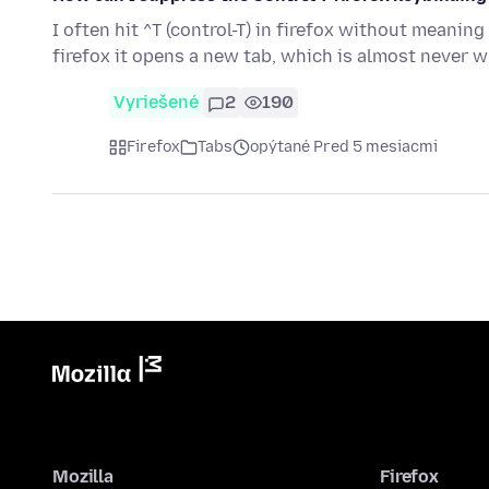
I often hit ^T (control-T) in firefox without meaning
firefox it opens a new tab, which is almost never 
Vyriešené
2
190
Firefox
Tabs
opýtané Pred 5 mesiacmi
Mozilla
Firefox