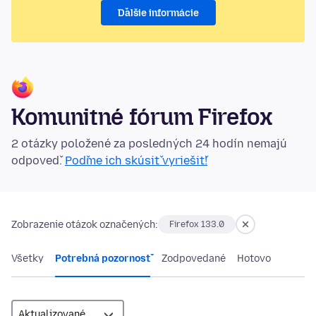
Ďalšie informácie
Komunitné fórum Firefox
2 otázky položené za posledných 24 hodín nemajú
odpoveď.
Poďme ich skúsiť vyriešiť!
Zobrazenie otázok označených:
Firefox 133.0
Všetky
Potrebná pozornosť
Zodpovedané
Hotovo