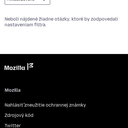
Neboli nájdené žiadne otázky, ktoré by zodpovedali
nastaveniam filtra.
Mozilla
Nahlásiť zneužitie ochrannej známky
Zdrojový kód
Twitter