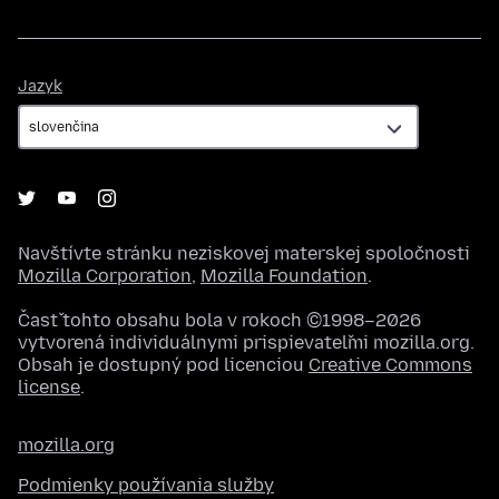
Jazyk
Jazyk
Navštívte stránku neziskovej materskej spoločnosti
Mozilla Corporation
,
Mozilla Foundation
.
Časť tohto obsahu bola v rokoch ©1998–2026
vytvorená individuálnymi prispievateľmi mozilla.org.
Obsah je dostupný pod licenciou
Creative Commons
license
.
mozilla.org
Podmienky používania služby