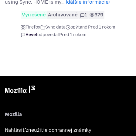
using Sync. HOME is my…
(ďalšie informácie)
Vyriešené
Archivované
1
379
Firefox
Sync data
opýtané Pred 1 rokom
Hevel
odpovedal
Pred 1 rokom
Mozilla
Nahlásiť zneužitie ochrannej známky