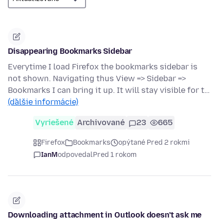
Disappearing Bookmarks Sidebar
Everytime I load Firefox the bookmarks sidebar is
not shown. Navigating thus View => Sidebar =>
Bookmarks I can bring it up. It will stay visible for t…
(ďalšie informácie)
Vyriešené
Archivované
23
665
Firefox
Bookmarks
opýtané Pred 2 rokmi
IanM
odpovedal
Pred 1 rokom
Downloading attachment in Outlook doesn't ask me