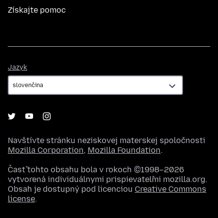
Získajte pomoc
Jazyk
Jazyk
Navštívte stránku neziskovej materskej spoločnosti
Mozilla Corporation
,
Mozilla Foundation
.
Časť tohto obsahu bola v rokoch ©1998–2026
vytvorená individuálnymi prispievateľmi mozilla.org.
Obsah je dostupný pod licenciou
Creative Commons
license
.