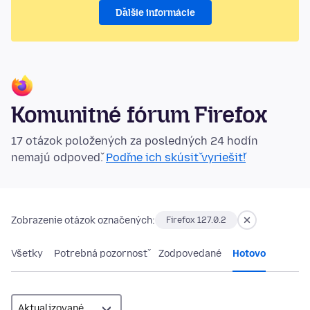
Ďalšie informácie
Komunitné fórum Firefox
17 otázok položených za posledných 24 hodín
nemajú odpoveď.
Poďme ich skúsiť vyriešiť!
Zobrazenie otázok označených:
Firefox 127.0.2
Všetky
Potrebná pozornosť
Zodpovedané
Hotovo