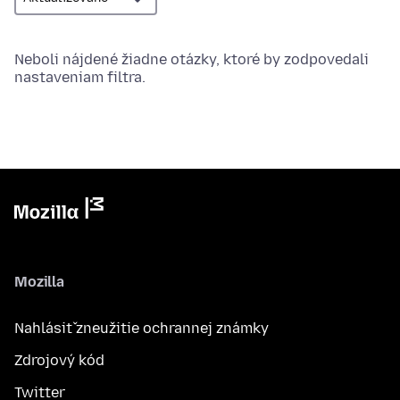
Neboli nájdené žiadne otázky, ktoré by zodpovedali
nastaveniam filtra.
Mozilla
Nahlásiť zneužitie ochrannej známky
Zdrojový kód
Twitter