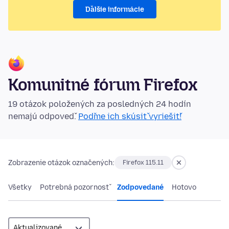
Ďalšie informácie
Komunitné fórum Firefox
19 otázok položených za posledných 24 hodín
nemajú odpoveď.
Poďme ich skúsiť vyriešiť!
Zobrazenie otázok označených:
Firefox 115.11
Všetky
Potrebná pozornosť
Zodpovedané
Hotovo