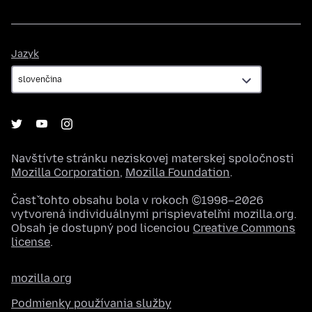
Jazyk
Jazyk
Navštívte stránku neziskovej materskej spoločnosti
Mozilla Corporation
,
Mozilla Foundation
.
Časť tohto obsahu bola v rokoch ©1998–2026
vytvorená individuálnymi prispievateľmi mozilla.org.
Obsah je dostupný pod licenciou
Creative Commons
license
.
mozilla.org
Podmienky používania služby