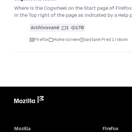
Where is the Cogwheel on the Start page of Firefox?
in the Top right of the page as indicated by a Help 
Archivované
1
170
Firefox
Home screen
opýtané Pred 1 rokom
Mozilla
Firefox