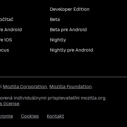
Developer Edition
počítač
Beta
re Android
Beta pre Android
re iOS
Nightly
ocus
Nightly pre Android
ti
Mozilla Corporation
,
Mozilla Foundation
.
rená individuálnymi prispievateľmi mozilla.org.
 license
.
kromie
Cookies
Kontakt