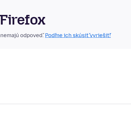
Firefox
n nemajú odpoveď.
Poďme ich skúsiť vyriešiť!