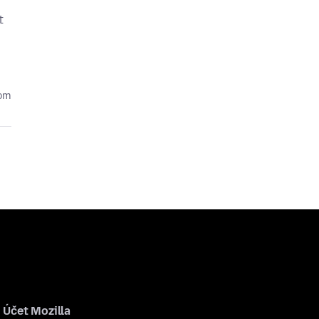
t
kom
Účet Mozilla