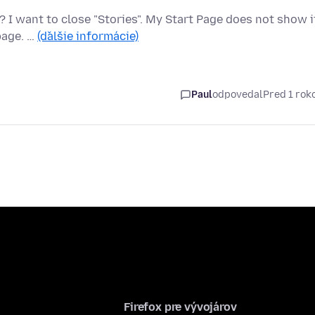
 I want to close "Stories". My Start Page does not show i
page. …
(ďalšie informácie)
Paul
odpovedal
Pred 1 ro
Firefox pre vývojárov