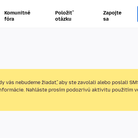
Komunitné
Položiť
Zapojte
fóra
otázku
sa
y vás nebudeme žiadať, aby ste zavolali alebo poslali SM
informácie. Nahláste prosím podozrivú aktivitu použitím v