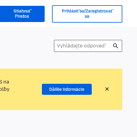
Stiahnuť
Prihlásiť sa/Zaregistrovať
Firefox
sa
S na
oľby
Ďalšie informácie