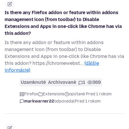
Is there any Firefox addon or feature within addons
management icon (from toolbar) to Disable
Extensions and Apps in one-click like Chrome has via
this addon?
Is there any addon or feature within addons
management icon (from toolbar) to Disable
Extensions and Apps in one-click like Chrome has via
this addon? https://chromewebst…
(ďalšie
informácie)
Uzamknuté
Archivované
1
369
Firefox
Extensions
opýtané Pred 1 rokom
markwarner22
odpovedal
Pred 1 rokom