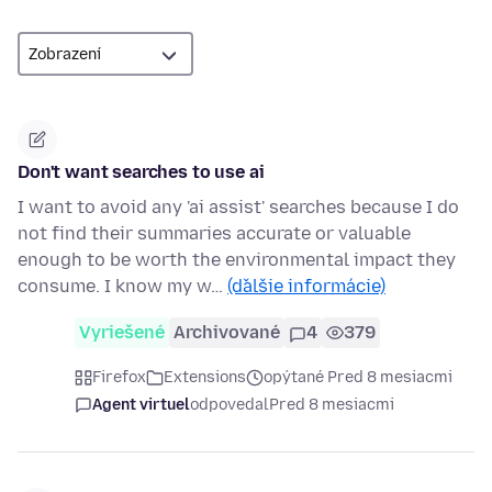
Don't want searches to use ai
I want to avoid any 'ai assist' searches because I do
not find their summaries accurate or valuable
enough to be worth the environmental impact they
consume. I know my w…
(ďalšie informácie)
Vyriešené
Archivované
4
379
Firefox
Extensions
opýtané Pred 8 mesiacmi
Agent virtuel
odpovedal
Pred 8 mesiacmi