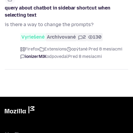
query about chatbot in sidebar shortcut when
selecting text
is there a way to change the prompts?
Vyriešené
Archivované
2
130
Firefox
Extensions
opýtané Pred 8 mesiacmi
ionizerMIK
odpovedal
Pred 8 mesiacmi