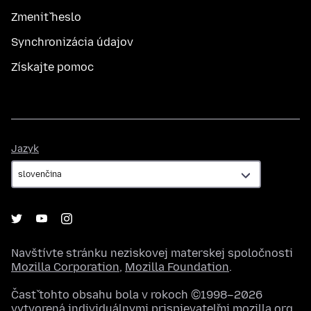
Zmeniť heslo
Synchronizácia údajov
Získajte pomoc
Jazyk
Jazyk
Navštívte stránku neziskovej materskej spoločnosti
Mozilla Corporation
,
Mozilla Foundation
.
Časť tohto obsahu bola v rokoch ©1998–2026
vytvorená individuálnymi prispievateľmi mozilla.org.