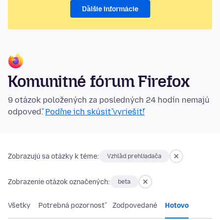
Ďalšie informácie
Komunitné fórum Firefox
9 otázok položených za posledných 24 hodín nemajú
odpoveď.
Poďme ich skúsiť vyriešiť!
Zobrazujú sa otázky k téme:
Vzhľad prehliadača
Zobrazenie otázok označených:
beta
Všetky
Potrebná pozornosť
Zodpovedané
Hotovo