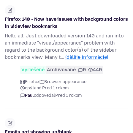
Firefox 140 - Now have issues with background colors
in Sideview bookmarks
Hello all: Just downloaded version 140 and ran into
an immediate "visual/appearance" problem with
regard to the background color(s) of the sidebar
bookmarks view. Many t…
(ďalšie informácie)
Vyriešené
Archivované
9
449
Firefox
Browser appearance
opýtané Pred 1 rokom
Paul
odpovedal
Pred 1 rokom
Emojis not showing up/blank