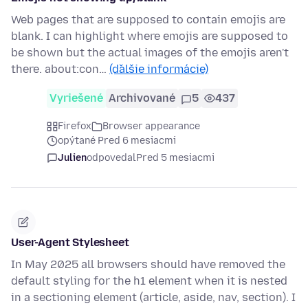
Web pages that are supposed to contain emojis are
blank. I can highlight where emojis are supposed to
be shown but the actual images of the emojis aren't
there. about:con…
(ďalšie informácie)
Vyriešené
Archivované
5
437
Firefox
Browser appearance
opýtané Pred 6 mesiacmi
Julien
odpovedal
Pred 5 mesiacmi
User-Agent Stylesheet
In May 2025 all browsers should have removed the
default styling for the h1 element when it is nested
in a sectioning element (article, aside, nav, section). I