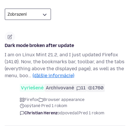
Dark mode broken after update
I am on Linux Mint 21.2, and I just updated Firefox
(141.0). Now, the bookmarks bar, toolbar, and the tabs
(everything above the displayed page), as well as the
menu, boo…
(ďalšie informácie)
Vyriešené
Archivované
11
1760
Firefox
Browser appearance
opýtané Pred 1 rokom
Christian Herenz
odpovedal
Pred 1 rokom