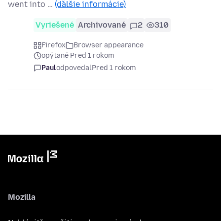
went into …
(ďalšie informácie)
Vyriešené
Archivované
2
310
Firefox
Browser appearance
opýtané Pred 1 rokom
Paul
odpovedal
Pred 1 rokom
Mozilla