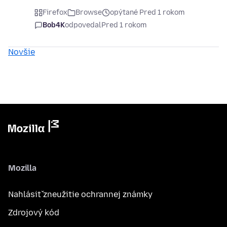
Firefox
Browse
opýtané Pred 1 rokom
Bob4K
odpovedal
Pred 1 rokom
Novšie
Mozilla
Nahlásiť zneužitie ochrannej známky
Zdrojový kód