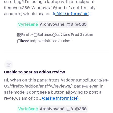
scrolling? I'm using a laptop with a trackpoint
(lenovo x230, Windows 10) and it's not terribly
accurate, which means…
(ďalšie informácie)
Vyriešené
Archivované
3
565
Firefox
Settings
opýtané Pred 3 rokmi
koco1
odpovedal
Pred 3 rokmi
Unable to post an addon review
Hi, When on this page: https://addons.mozilla.org/en-
US/firefox/addon/antffw/reviews/?page=9 even in
safe mode, I don't see a button allowing to post a
review. I am of co…
(ďalšie informácie)
Vyriešené
Archivované
3
358