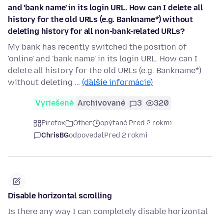
and 'bank name' in its login URL. How can I delete all
history for the old URLs (e.g. Bankname*) without
deleting history for all non-bank-related URLs?
My bank has recently switched the position of
'online' and 'bank name' in its login URL. How can I
delete all history for the old URLs (e.g. Bankname*)
without deleting …
(ďalšie informácie)
Vyriešené
Archivované
3
320
Firefox
Other
opýtané Pred 2 rokmi
ChrisBG
odpovedal
Pred 2 rokmi
Disable horizontal scrolling
Is there any way I can completely disable horizontal