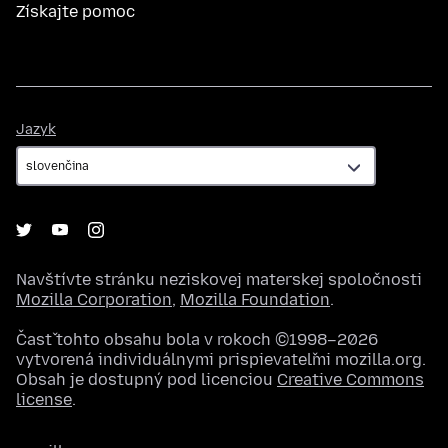
Získajte pomoc
Jazyk
Jazyk
Navštívte stránku neziskovej materskej spoločnosti
Mozilla Corporation
,
Mozilla Foundation
.
Časť tohto obsahu bola v rokoch ©1998–2026
vytvorená individuálnymi prispievateľmi mozilla.org.
Obsah je dostupný pod licenciou
Creative Commons
license
.