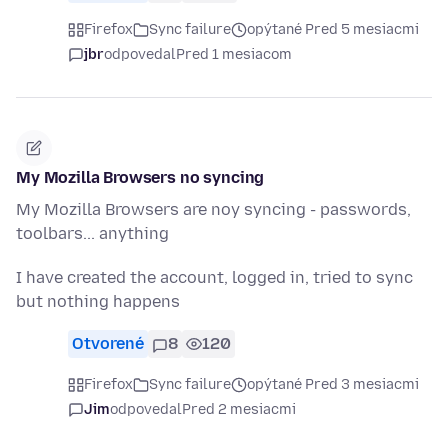
Firefox
Sync failure
opýtané Pred 5 mesiacmi
jbr
odpovedal
Pred 1 mesiacom
My Mozilla Browsers no syncing
My Mozilla Browsers are noy syncing - passwords,
toolbars... anything
I have created the account, logged in, tried to sync
but nothing happens
Otvorené
8
120
Firefox
Sync failure
opýtané Pred 3 mesiacmi
Jim
odpovedal
Pred 2 mesiacmi