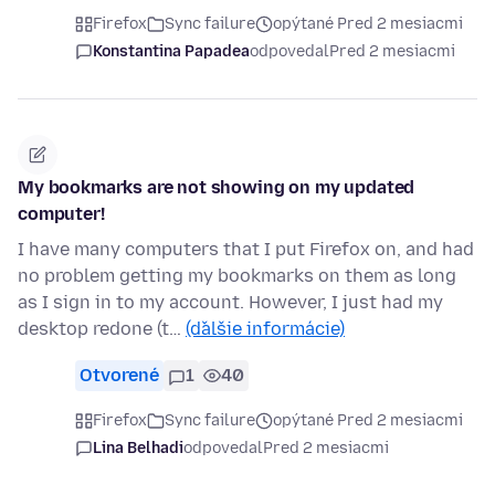
Firefox
Sync failure
opýtané Pred 2 mesiacmi
Konstantina Papadea
odpovedal
Pred 2 mesiacmi
My bookmarks are not showing on my updated
computer!
I have many computers that I put Firefox on, and had
no problem getting my bookmarks on them as long
as I sign in to my account. However, I just had my
desktop redone (t…
(ďalšie informácie)
Otvorené
1
40
Firefox
Sync failure
opýtané Pred 2 mesiacmi
Lina Belhadi
odpovedal
Pred 2 mesiacmi