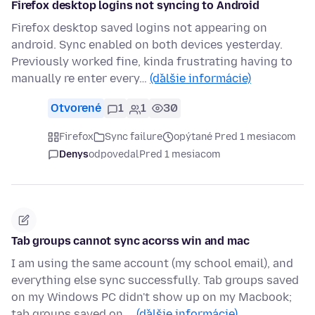
Firefox desktop logins not syncing to Android
Firefox desktop saved logins not appearing on
android. Sync enabled on both devices yesterday.
Previously worked fine, kinda frustrating having to
manually re enter every…
(ďalšie informácie)
Otvorené
1
1
30
Firefox
Sync failure
opýtané Pred 1 mesiacom
Denys
odpovedal
Pred 1 mesiacom
Tab groups cannot sync acorss win and mac
I am using the same account (my school email), and
everything else sync successfully. Tab groups saved
on my Windows PC didn't show up on my Macbook;
tab groups saved on …
(ďalšie informácie)