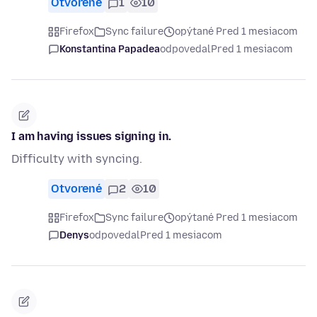
Otvorené
1
10
Firefox
Sync failure
opýtané Pred 1 mesiacom
Konstantina Papadea
odpovedal
Pred 1 mesiacom
I am having issues signing in.
Difficulty with syncing.
Otvorené
2
10
Firefox
Sync failure
opýtané Pred 1 mesiacom
Denys
odpovedal
Pred 1 mesiacom