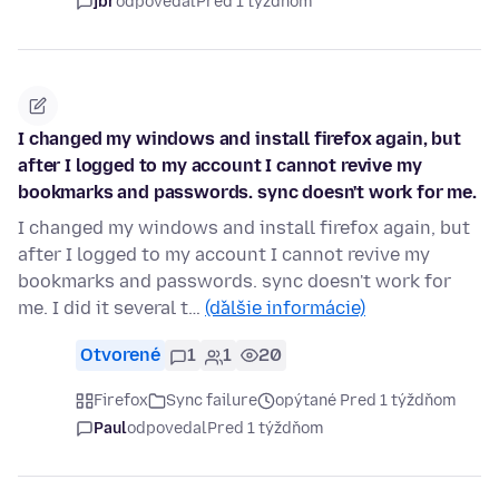
jbr
odpovedal
Pred 1 týždňom
I changed my windows and install firefox again, but
after I logged to my account I cannot revive my
bookmarks and passwords. sync doesn't work for me.
I changed my windows and install firefox again, but
after I logged to my account I cannot revive my
bookmarks and passwords. sync doesn't work for
me. I did it several t…
(ďalšie informácie)
Otvorené
1
1
20
Firefox
Sync failure
opýtané Pred 1 týždňom
Paul
odpovedal
Pred 1 týždňom