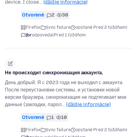
device. I close…
(ďalšie informácie)
Otvorené
2
30
Firefox
Sync failure
opýtané Pred 2 týždňami
jbr
odpovedal
Pred 1 týždňom
Не происходит синхронизация аккаунта.
День добрый. Я с 2023 года не выходил с аккаунта.
После переустановки системы, и установки новой
версии браузера, синхронизация не подтягивает мои
данные (закладки, парол…
(ďalšie informácie)
Otvorené
1
10
Firefox
Sync failure
opýtané Pred 2 týždňami