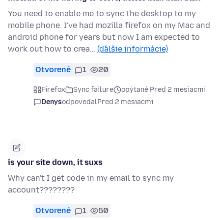
You need to enable me to sync the desktop to my
mobile phone. I've had mozilla firefox on my Mac and
android phone for years but now I am expected to
work out how to crea…
(ďalšie informácie)
Otvorené
1
20
Firefox
Sync failure
opýtané Pred 2 mesiacmi
Denys
odpovedal
Pred 2 mesiacmi
is your site down, it suxs
Why can't I get code in my email to sync my
account????????
Otvorené
1
50