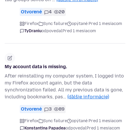
Otvorené
4
20
Firefox
Sync failure
opýtané Pred 1 mesiacom
TyDraniu
odpovedal
Pred 1 mesiacom
My account data is missing.
After reinstalling my computer system, I logged into
my Firefox account again, but the data
synchronization failed. All my previous data is gone,
including bookmarks, pas…
(ďalšie informácie)
Otvorené
3
89
Firefox
Sync failure
opýtané Pred 1 mesiacom
Konstantina Papadea
odpovedal
Pred 1 mesiacom