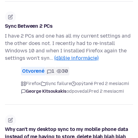
Sync Between 2 PCs
I have 2 PCs and one has all my current settings and
the other does not. I recently had to re-install
Windows 10 and when I installed Firefox again the
settings won't syn…
(ďalšie informácie)
Otvorené
1
30
Firefox
Sync failure
opýtané Pred 2 mesiacmi
George Kitsoukakis
odpovedal
Pred 2 mesiacmi
Why can't my desktop sync to my mobile phone data
instead of me having to store, delete blah blah blah