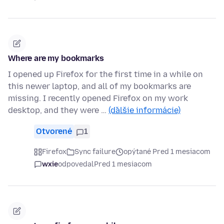
Where are my bookmarks
I opened up Firefox for the first time in a while on
this newer laptop, and all of my bookmarks are
missing. I recently opened Firefox on my work
desktop, and they were …
(ďalšie informácie)
Otvorené
1
Firefox
Sync failure
opýtané Pred 1 mesiacom
wxie
odpovedal
Pred 1 mesiacom