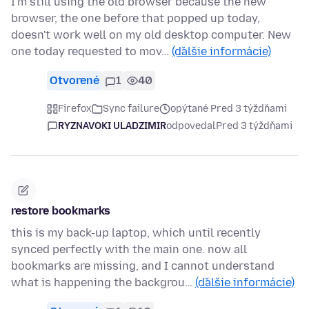
I'm still using the old browser because the new
browser, the one before that popped up today,
doesn't work well on my old desktop computer. New
one today requested to mov…
(ďalšie informácie)
Otvorené
1
40
Firefox
Sync failure
opýtané Pred 3 týždňami
RYZNAVOKI ULADZIMIR
odpovedal
Pred 3 týždňami
restore bookmarks
this is my back-up laptop, which until recently
synced perfectly with the main one. now all
bookmarks are missing, and I cannot understand
what is happening the backgrou…
(ďalšie informácie)