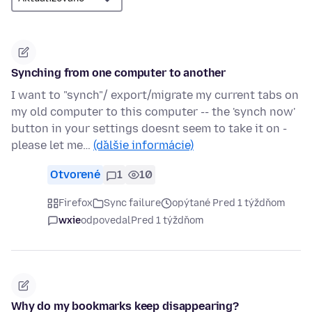
Synching from one computer to another
I want to "synch"/ export/migrate my current tabs on
my old computer to this computer -- the 'synch now'
button in your settings doesnt seem to take it on -
please let me…
(ďalšie informácie)
Otvorené
1
10
Firefox
Sync failure
opýtané Pred 1 týždňom
wxie
odpovedal
Pred 1 týždňom
Why do my bookmarks keep disappearing?