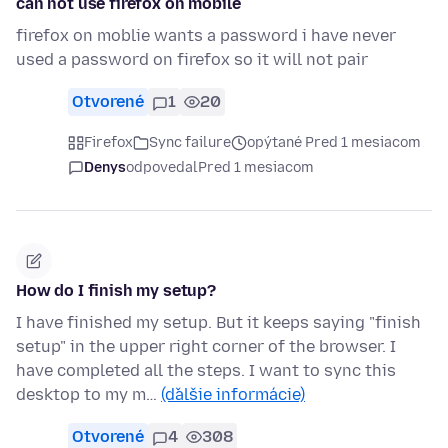
can not use firefox on mobile
firefox on moblie wants a password i have never
used a password on firefox so it will not pair
Otvorené
1
20
Firefox
Sync failure
opýtané Pred 1 mesiacom
Denys
odpovedal
Pred 1 mesiacom
How do I finish my setup?
I have finished my setup. But it keeps saying "finish
setup" in the upper right corner of the browser. I
have completed all the steps. I want to sync this
desktop to my m…
(ďalšie informácie)
Otvorené
4
308