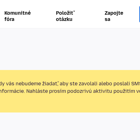
Komunitné
Položiť
Zapojte
fóra
otázku
sa
y vás nebudeme žiadať, aby ste zavolali alebo poslali SM
informácie. Nahláste prosím podozrivú aktivitu použitím v