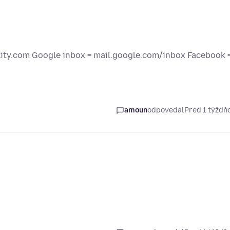
elity.com Google inbox = mail.google.com/inbox Facebook 
amoun
odpovedal
Pred 1 týžd