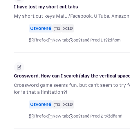
I have lost my short cut tabs
My short cut keys Mail, /Facebook, U Tube, Amazon
Otvorené
1
10
Firefox
New tab
opýtané Pred 1 týždňom
Crossword. How can I search/play the vertical space
Crossword game seems fun, but can't seem to try fo
(or is that a limitation?)
Otvorené
1
10
Firefox
New tab
opýtané Pred 2 týždňami