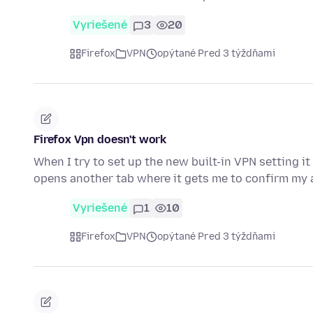
Vyriešené
3
20
Firefox
VPN
opýtané Pred 3 týždňami
Firefox Vpn doesn't work
When I try to set up the new built-in VPN setting it 
opens another tab where it gets me to confirm my
Vyriešené
1
10
Firefox
VPN
opýtané Pred 3 týždňami