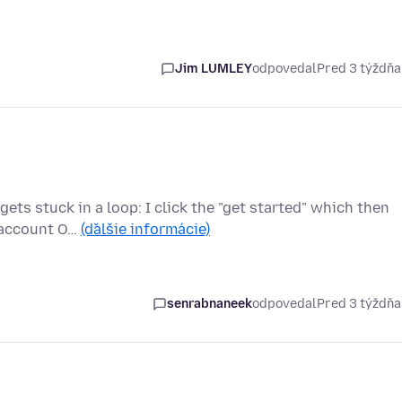
Jim LUMLEY
odpovedal
Pred 3 týždň
gets stuck in a loop: I click the "get started" which then
 account O…
(ďalšie informácie)
senrabnaneek
odpovedal
Pred 3 týždň