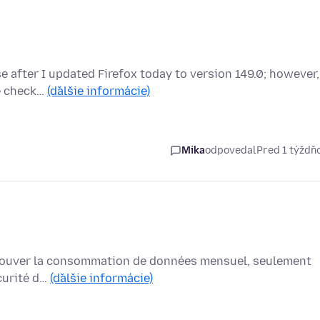
e after I updated Firefox today to version 149.0; however,
ve check…
(ďalšie informácie)
Mika
odpovedal
Pred 1 týžd
ou trouver la consommation de données mensuel, seulement
écurité d…
(ďalšie informácie)