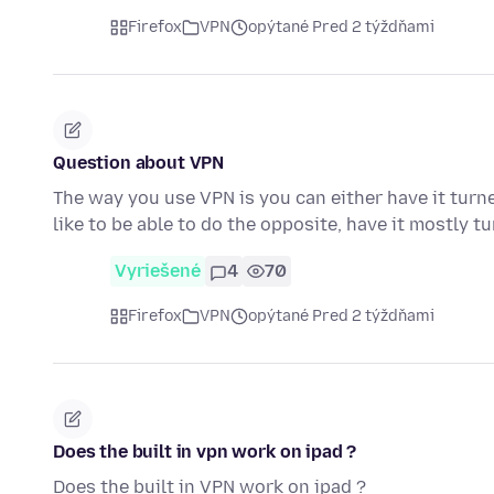
Firefox
VPN
opýtané Pred 2 týždňami
Question about VPN
The way you use VPN is you can either have it turned
like to be able to do the opposite, have it mostly 
Vyriešené
4
70
Firefox
VPN
opýtané Pred 2 týždňami
Does the built in vpn work on ipad ?
Does the built in VPN work on ipad ?