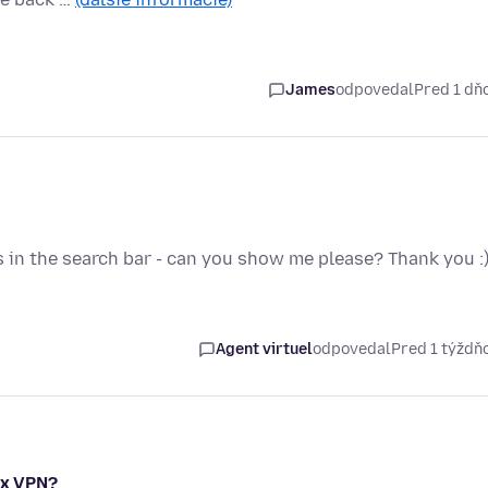
James
odpovedal
Pred 1 d
s in the search bar - can you show me please? Thank you :
Agent virtuel
odpovedal
Pred 1 týžd
ox VPN?