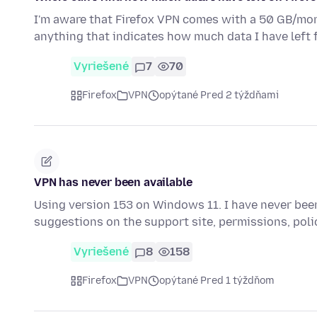
I'm aware that Firefox VPN comes with a 50 GB/month
anything that indicates how much data I have left 
Vyriešené
7
70
Firefox
VPN
opýtané Pred 2 týždňami
VPN has never been available
Using version 153 on Windows 11. I have never been 
suggestions on the support site, permissions, pol
Vyriešené
8
158
Firefox
VPN
opýtané Pred 1 týždňom