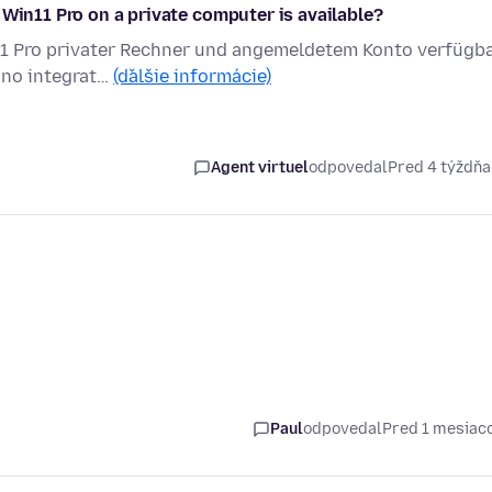
 Win11 Pro on a private computer is available?
 11 Pro privater Rechner und angemeldetem Konto verfügba
 no integrat…
(ďalšie informácie)
Agent virtuel
odpovedal
Pred 4 týždň
Paul
odpovedal
Pred 1 mesia