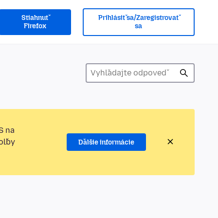
Stiahnuť
Prihlásiť sa/Zaregistrovať
Firefox
sa
S na
oľby
Ďalšie informácie