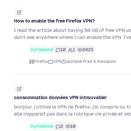
How to enable the free Firefox VPN?
I read the article about having 50 GB of free VPN us
don't see anywhere where I can enable the VPN. I'
Vyriešené
10
1
2415
Firefox
VPN
opýtané Pred 4 mesiacmi
consommation données VPN introuvable!
bonjour, j'utilise le VPN de firefox, j'ai compris 
elle n'apparait pas dans la rubrique vie privée et s
Vyriešené
2
10