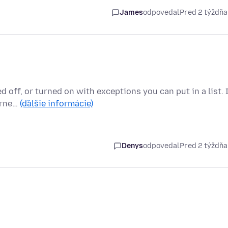
James
odpovedal
Pred 2 týždň
 off, or turned on with exceptions you can put in a list. I
turne…
(ďalšie informácie)
Denys
odpovedal
Pred 2 týždň