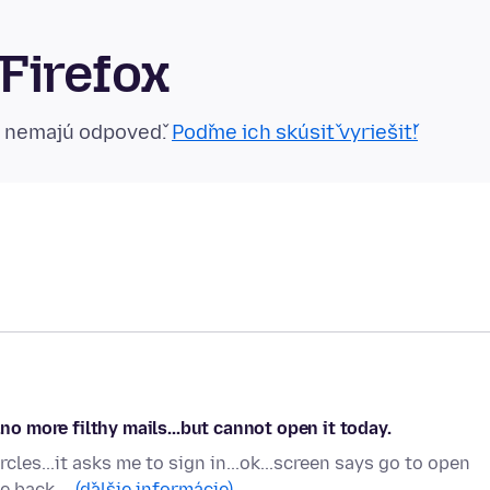
Firefox
n nemajú odpoveď.
Poďme ich skúsiť vyriešiť!
.no more filthy mails...but cannot open it today.
cles...it asks me to sign in...ok...screen says go to open
me back …
(ďalšie informácie)