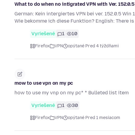
What to do when no intigrated VPN with Ver. 152.0.5
German: Kein intergiertes VPN bei ver. 152.0.5 Win
Wie bekomme ich diese Funktion? English: There is
Vyriešené
1
10
Firefox
VPN
opýtané Pred 4 týždňami
mow to use vpn on my pc
how to use my vnp on my pc* * Bulleted list item
Vyriešené
1
30
Firefox
VPN
opýtané Pred 1 mesiacom