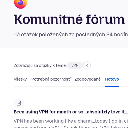
Komunitné fórum 
10 otázok položených za posledných 24 hodí
Zobrazujú sa otázky k téme:
VPN
Všetky
Potrebná pozornosť
Zodpovedané
Hotovo
Been using VPN for month or so...absolutely love it..
VPN has been working like a charm...today I go in cir
screen and open VPN...I click there but VPN takes 