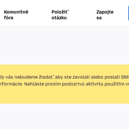
Komunitné
Položiť
Zapojte
fóra
otázku
sa
y vás nebudeme žiadať, aby ste zavolali alebo poslali SM
informácie. Nahláste prosím podozrivú aktivitu použitím v