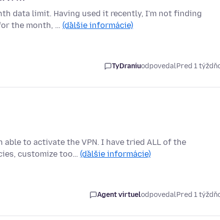
 data limit. Having used it recently, I'm not finding
for the month, …
(ďalšie informácie)
TyDraniu
odpovedal
Pred 1 týžd
able to activate the VPN. I have tried ALL of the
icies, customize too…
(ďalšie informácie)
Agent virtuel
odpovedal
Pred 1 týžd