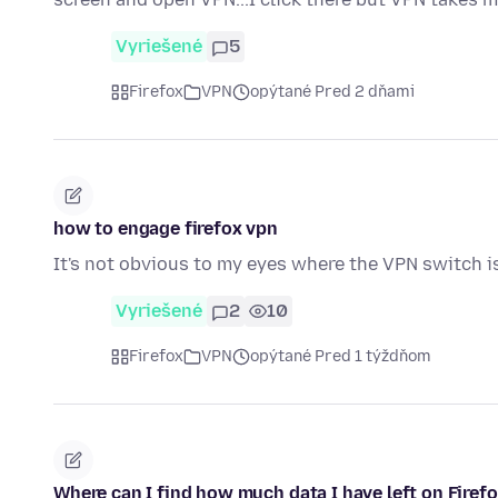
Vyriešené
5
Firefox
VPN
opýtané Pred 2 dňami
how to engage firefox vpn
It's not obvious to my eyes where the VPN switch i
Vyriešené
2
10
Firefox
VPN
opýtané Pred 1 týždňom
Where can I find how much data I have left on Firef