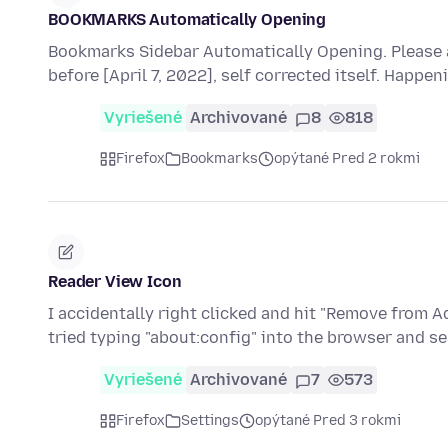
BOOKMARKS Automatically Opening
Bookmarks Sidebar Automatically Opening. Please 
before [April 7, 2022], self corrected itself. Happen
Vyriešené
Archivované
8
818
Firefox
Bookmarks
opýtané Pred 2 rokmi
Reader View Icon
I accidentally right clicked and hit "Remove from A
tried typing "about:config" into the browser and s
Vyriešené
Archivované
7
573
Firefox
Settings
opýtané Pred 3 rokmi