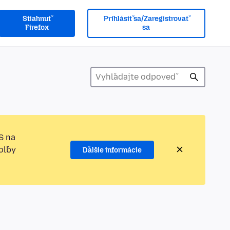
Stiahnuť
Prihlásiť sa/Zaregistrovať
Firefox
sa
S na
oľby
Ďalšie informácie