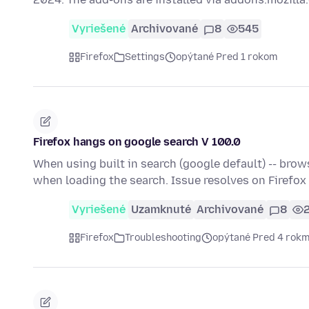
Vyriešené
Archivované
8
545
Firefox
Settings
opýtané Pred 1 rokom
Firefox hangs on google search V 100.0
When using built in search (google default) -- br
when loading the search. Issue resolves on Firefox
Vyriešené
Uzamknuté
Archivované
8
Firefox
Troubleshooting
opýtané Pred 4 rokm