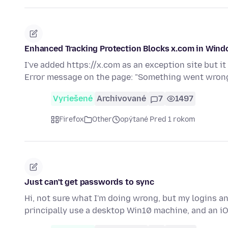
Enhanced Tracking Protection Blocks x.com in Win
I've added https://x.com as an exception site but it
Error message on the page: "Something went wron
Vyriešené
Archivované
7
1497
Firefox
Other
opýtané Pred 1 rokom
Just can't get passwords to sync
Hi, not sure what I'm doing wrong, but my logins a
principally use a desktop Win10 machine, and an iO