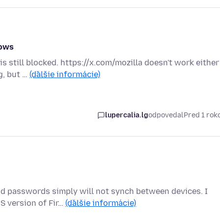
dows
 is still blocked. https://x.com/mozilla doesn't work either
g, but …
(ďalšie informácie)
lupercalia.lg
odpovedal
Pred 1 ro
nd passwords simply will not synch between devices. I
S version of Fir…
(ďalšie informácie)