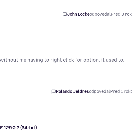
John Locke
odpovedal
Pred 3 ro
without me having to right click for option. it used to.
Rolando Jeldres
odpovedal
Pred 1 ro
 129.0.2 (64-bit)