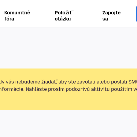
Komunitné
Položiť
Zapojte
fóra
otázku
sa
y vás nebudeme žiadať, aby ste zavolali alebo poslali SM
informácie. Nahláste prosím podozrivú aktivitu použitím v