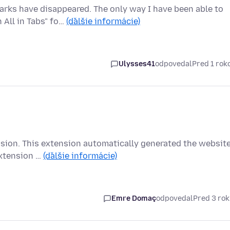
arks have disappeared. The only way I have been able to
 All in Tabs" fo…
(ďalšie informácie)
Ulysses41
odpovedal
Pred 1 ro
ension. This extension automatically generated the websit
extension …
(ďalšie informácie)
Emre Domaç
odpovedal
Pred 3 ro