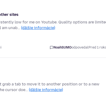
other sites
stently low for me on Youtube. Quality options are limit
, I am unab…
(ďalšie informácie)
i
NoahSUMO
odpovedal
Pred 1 ro
 grab a tab to move it to another position or to a new
 the cursor doe…
(ďalšie informácie)