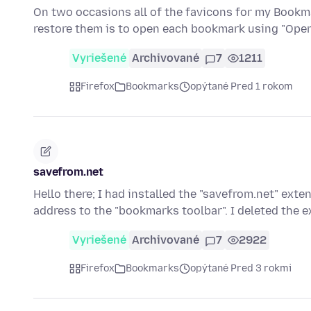
On two occasions all of the favicons for my Bookm
restore them is to open each bookmark using "Open
Vyriešené
Archivované
7
1211
Firefox
Bookmarks
opýtané Pred 1 rokom
savefrom.net
Hello there; I had installed the "savefrom.net" ext
address to the "bookmarks toolbar". I deleted the 
Vyriešené
Archivované
7
2922
Firefox
Bookmarks
opýtané Pred 3 rokmi