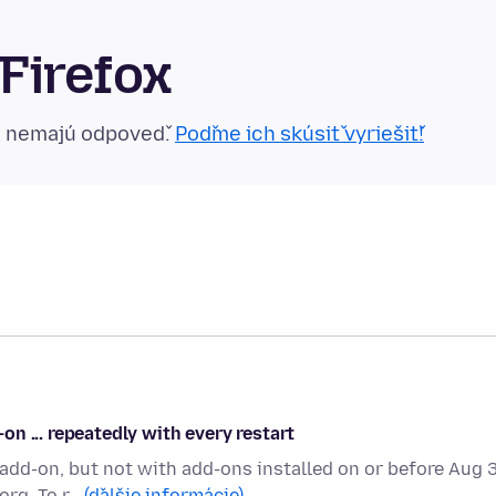
Firefox
n nemajú odpoveď.
Poďme ich skúsiť vyriešiť!
n ... repeatedly with every restart
add-on, but not with add-ons installed on or before Aug 3
org. To r…
(ďalšie informácie)