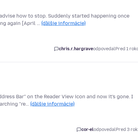
advise how to stop. Suddenly started happening once
ing again [April …
(ďalšie informácie)
chris.r.hargrave
odpovedal
Pred 1 ro
ddress Bar" on the Reader View icon and now it's gone. I
earching "re…
(ďalšie informácie)
cor-el
odpovedal
Pred 3 ro