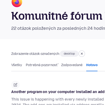
Komunitné fórum 
22 otázok položených za posledných 24 hodí
Zobrazenie otázok označených:
desktop
Všetky
Potrebná pozornosť
Zodpovedané
Hotovo
Another program on your computer installed an add-o
This issue is happening with every newly installed 
2024. The add-ons are installed via addons.mozilla.