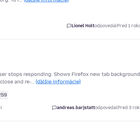
Lionel Holt
odpovedal
Pred 1 ro
owser stops responding. Shows Firefox new tab background
 close and re-…
(ďalšie informácie)
259
i
andreas.barjstatt
odpovedal
Pred 3 ro