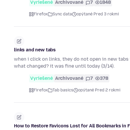
Vyriešené
Archivované
7
1848
Firefox
Sync data
opýtané Pred 3 rokmi
links and new tabs
when i click on links, they do not open in new tabs 
what changed? it was fine until today (3/14).
Vyriešené
Archivované
7
378
Firefox
Tab basics
opýtané Pred 2 rokmi
How to Restore Favicons Lost for All Bookmarks in FF