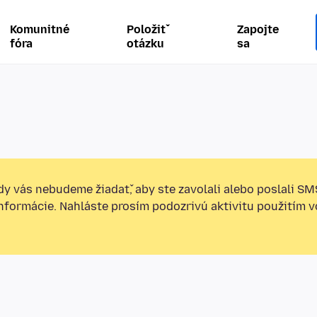
Komunitné
Položiť
Zapojte
fóra
otázku
sa
y vás nebudeme žiadať, aby ste zavolali alebo poslali SM
informácie. Nahláste prosím podozrivú aktivitu použitím v