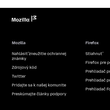
Mozilla
Firefox
Nahlásiť zneužitie ochrannej
Stiahnuť
známky
Firefox pre 
Zdrojový kód
Prehliadač p
Twitter
Prehliadač p
Pridajte sa k našej komunite
Prehliadač F
Preskúmajte články podpory