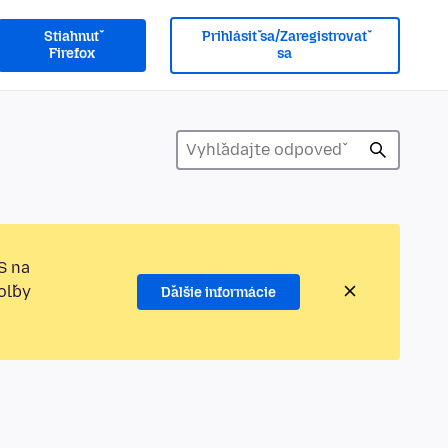
Stiahnuť
Prihlásiť sa/Zaregistrovať
Firefox
sa
S na
oľby
Ďalšie informácie