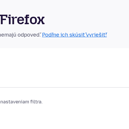
Firefox
 nemajú odpoveď.
Poďme ich skúsiť vyriešiť!
nastaveniam filtra.