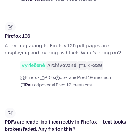
Firefox 136
After upgrading to Firefox 136 pdf pages are
displaying and loading as black. What's going on?
Vyriešené
Archivované
1
229
Firefox
PDFs
opýtané Pred 10 mesiacmi
Paul
odpovedal
Pred 10 mesiacmi
PDFs are rendering incorrectly in Firefox — text looks
broken/faded. Any fix for this?