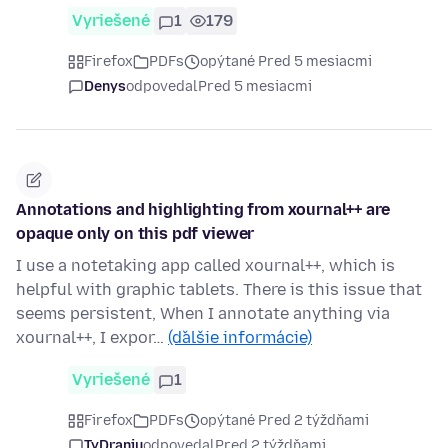
Vyriešené
1
179
Firefox
PDFs
opýtané Pred 5 mesiacmi
Denys
odpovedal
Pred 5 mesiacmi
Annotations and highlighting from xournal++ are
opaque only on this pdf viewer
I use a notetaking app called xournal++, which is
helpful with graphic tablets. There is this issue that
seems persistent, When I annotate anything via
xournal++, I expor…
(ďalšie informácie)
Vyriešené
1
Firefox
PDFs
opýtané Pred 2 týždňami
TyDraniu
odpovedal
Pred 2 týždňami