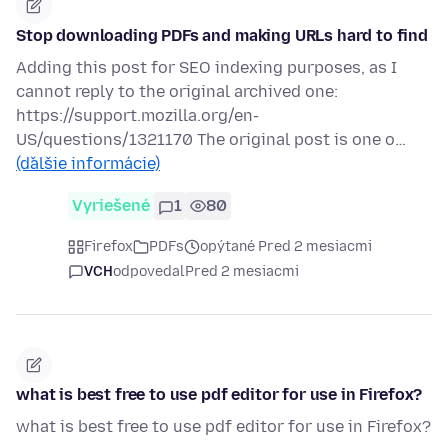
Stop downloading PDFs and making URLs hard to find
Adding this post for SEO indexing purposes, as I
cannot reply to the original archived one:
https://support.mozilla.org/en-
US/questions/1321170 The original post is one o…
(ďalšie informácie)
Vyriešené
1
80
Firefox
PDFs
opýtané Pred 2 mesiacmi
VCH
odpovedal
Pred 2 mesiacmi
what is best free to use pdf editor for use in Firefox?
what is best free to use pdf editor for use in Firefox?