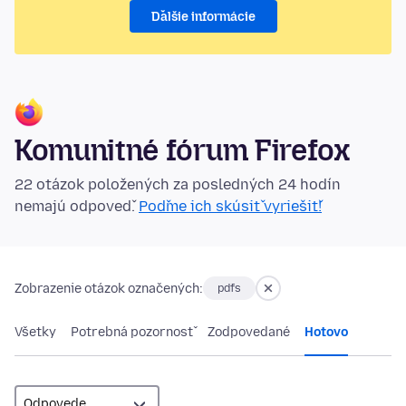
Ďalšie informácie
Komunitné fórum Firefox
22 otázok položených za posledných 24 hodín
nemajú odpoveď.
Poďme ich skúsiť vyriešiť!
Zobrazenie otázok označených:
pdfs
Všetky
Potrebná pozornosť
Zodpovedané
Hotovo