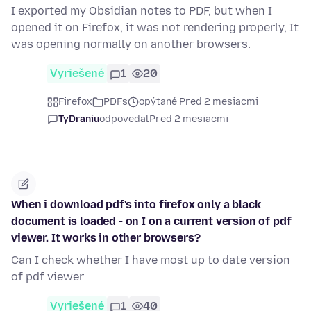
I exported my Obsidian notes to PDF, but when I
opened it on Firefox, it was not rendering properly, It
was opening normally on another browsers.
Vyriešené
1
20
Firefox
PDFs
opýtané Pred 2 mesiacmi
TyDraniu
odpovedal
Pred 2 mesiacmi
When i download pdf's into firefox only a black
document is loaded - on I on a current version of pdf
viewer. It works in other browsers?
Can I check whether I have most up to date version
of pdf viewer
Vyriešené
1
40