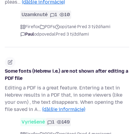
pleas…
(ďalšie informácie)
Uzamknuté
1
10
Firefox
PDFs
opýtané Pred 3 týždňami
Paul
odpovedal
Pred 3 týždňami
Some fonts (Hebrew i.e.) are not shown after editing a
PDF file
Editing a PDF is a great feature. Entering a text in
Hebrew results in a PDF that, in some viewers (like
your own) , the text disappears. When opening the
file saved in A…
(ďalšie informácie)
Vyriešené
1
149