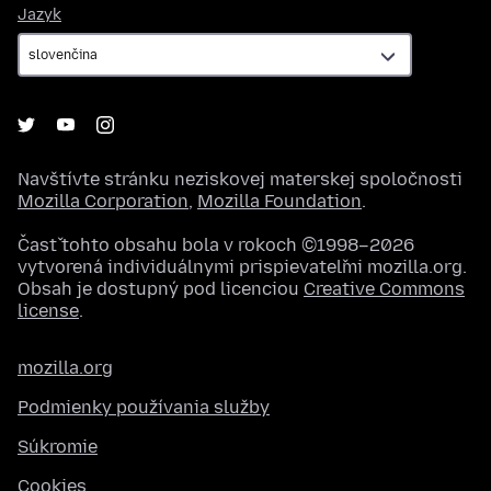
Jazyk
Jazyk
Navštívte stránku neziskovej materskej spoločnosti
Mozilla Corporation
,
Mozilla Foundation
.
Časť tohto obsahu bola v rokoch ©1998–2026
vytvorená individuálnymi prispievateľmi mozilla.org.
Obsah je dostupný pod licenciou
Creative Commons
license
.
mozilla.org
Podmienky používania služby
Súkromie
Cookies