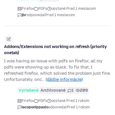
Firefox
PDFs
opýtané Pred 1 mesiacom
jbr
odpovedal
Pred 1 mesiacom
Addons/Extensions not working on refresh (priority
onetab)
I was having an issue with pdfs on firefox; all my
pdfs were showing up as black. To fix that, I
refreshed firefox, which solved the problem just fine.
Unfortunately, onc…
(ďalšie informácie)
Vyriešené
Archivované
1
209
Firefox
PDFs
opýtané Pred 1 rokom
iacoponippaolo
odpovedal
Pred 1 rokom