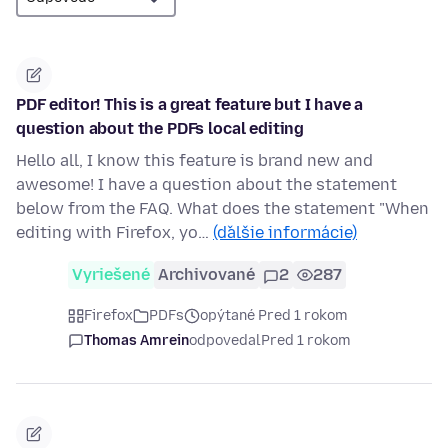
PDF editor! This is a great feature but I have a
question about the PDFs local editing
Hello all, I know this feature is brand new and
awesome! I have a question about the statement
below from the FAQ. What does the statement "When
editing with Firefox, yo…
(ďalšie informácie)
Vyriešené
Archivované
2
287
Firefox
PDFs
opýtané Pred 1 rokom
Thomas Amrein
odpovedal
Pred 1 rokom