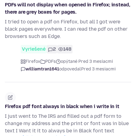
PDFs will not display when opened in Firefox; instead,
there are grey boxes for pages.
I tried to open a pdf on Firefox, but all I got were
black pages everywhere. I can read the pdf on other
browsers such as Edge.
Vyriešené
2
148
Firefox
PDFs
opýtané Pred 3 mesiacmi
williamtran1641
odpovedal
Pred 3 mesiacmi
Firefox pdf font always in black when i write in it
I just went to The IRS and filled out a pdf form to
change my address and the print or font was in blue
text I Want it it to always be in Black font text