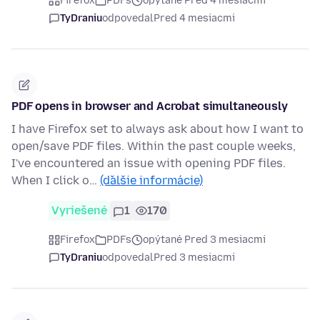
Firefox
PDFs
opýtané Pred 4 mesiacmi
TyDraniu
odpovedal
Pred 4 mesiacmi
PDF opens in browser and Acrobat simultaneously
I have Firefox set to always ask about how I want to
open/save PDF files. Within the past couple weeks,
I've encountered an issue with opening PDF files.
When I click o…
(ďalšie informácie)
Vyriešené
1
170
Firefox
PDFs
opýtané Pred 3 mesiacmi
TyDraniu
odpovedal
Pred 3 mesiacmi