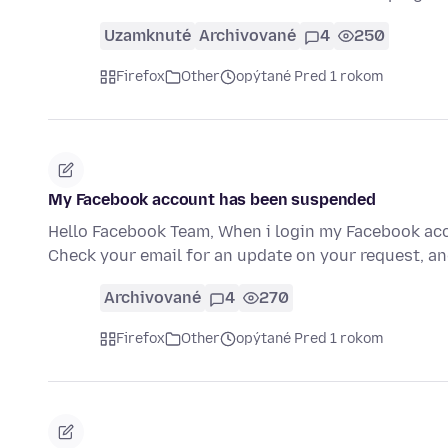
Uzamknuté
Archivované
4
250
Firefox
Other
opýtané Pred 1 rokom
My Facebook account has been suspended
Hello Facebook Team, When i login my Facebook acco
Check your email for an update on your request, an
Archivované
4
270
Firefox
Other
opýtané Pred 1 rokom