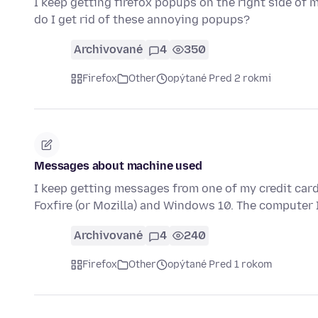
I keep getting firefox popups on the right side of
do I get rid of these annoying popups?
Archivované
4
350
Firefox
Other
opýtané Pred 2 rokmi
Messages about machine used
I keep getting messages from one of my credit car
Foxfire (or Mozilla) and Windows 10. The computer 
Archivované
4
240
Firefox
Other
opýtané Pred 1 rokom