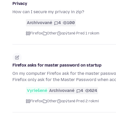
Privacy
How can I secure my privacy in zip?
Archivované
4
100
Firefox
Other
opýtané Pred 1 rokom
Firefox asks for master password on startup
On my computer Firefox ask for the master passwor
Firefox only ask for the Master Password when acc
Vyriešené
Archivované
4
624
Firefox
Other
opýtané Pred 2 rokmi