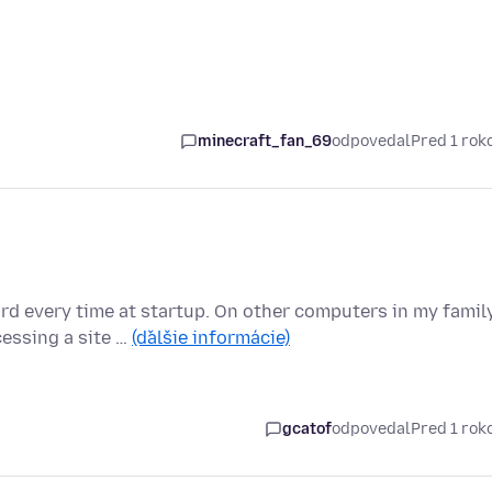
minecraft_fan_69
odpovedal
Pred 1 ro
d every time at startup. On other computers in my family
essing a site …
(ďalšie informácie)
gcatof
odpovedal
Pred 1 ro