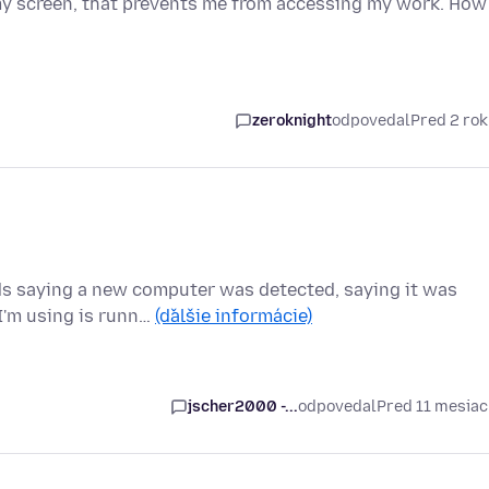
 my screen, that prevents me from accessing my work. How
zeroknight
odpovedal
Pred 2 ro
ds saying a new computer was detected, saying it was
I'm using is runn…
(ďalšie informácie)
jscher2000 -...
odpovedal
Pred 11 mesia