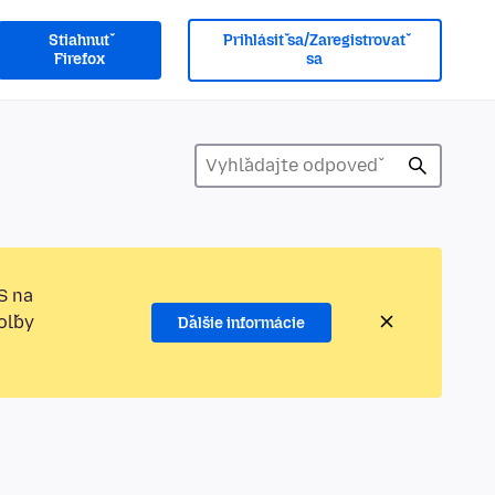
Stiahnuť
Prihlásiť sa/Zaregistrovať
Firefox
sa
S na
oľby
Ďalšie informácie