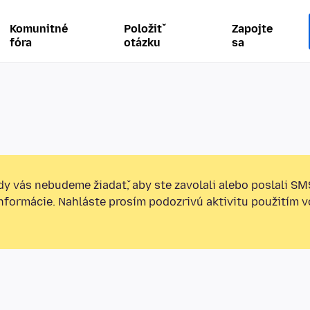
Komunitné
Položiť
Zapojte
fóra
otázku
sa
y vás nebudeme žiadať, aby ste zavolali alebo poslali SM
informácie. Nahláste prosím podozrivú aktivitu použitím v