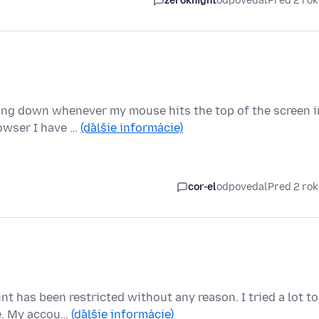
zeroknight
odpovedal
Pred 2 ro
ing down whenever my mouse hits the top of the screen i
rowser I have …
(ďalšie informácie)
cor-el
odpovedal
Pred 2 ro
t has been restricted without any reason. I tried a lot to
me. My accou…
(ďalšie informácie)