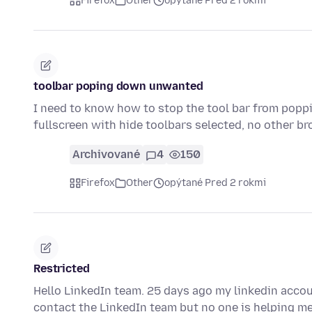
Firefox
Other
opýtané Pred 2 rokmi
toolbar poping down unwanted
I need to know how to stop the tool bar from popp
fullscreen with hide toolbars selected, no other b
Archivované
4
150
Firefox
Other
opýtané Pred 2 rokmi
Restricted
Hello LinkedIn team. 25 days ago my linkedin accoun
contact the LinkedIn team but no one is helping 