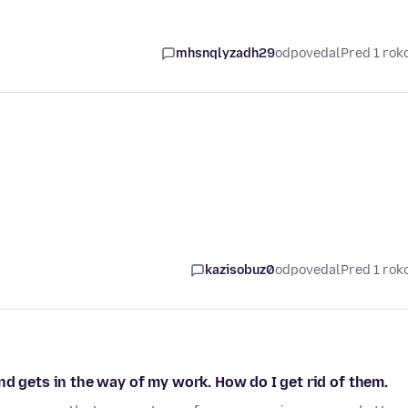
mhsnqlyzadh29
odpovedal
Pred 1 ro
kazisobuz0
odpovedal
Pred 1 ro
nd gets in the way of my work. How do I get rid of them.