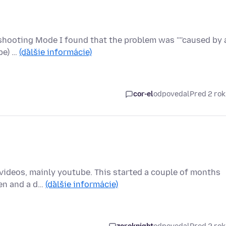
eshooting Mode I found that the problem was ''''caused by 
pe) …
(ďalšie informácie)
cor-el
odpovedal
Pred 2 ro
 videos, mainly youtube. This started a couple of months
een and a d…
(ďalšie informácie)