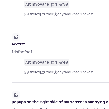
Archivované
4
90
Firefox
Other
opýtané Pred 1 rokom
accffff
fdsfsdfsdf
Archivované
4
40
Firefox
Other
opýtané Pred 1 rokom
popups on the right side of my screen is annoying a