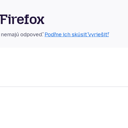
Firefox
n nemajú odpoveď.
Poďme ich skúsiť vyriešiť!