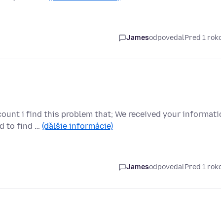
James
odpovedal
Pred 1 ro
unt i find this problem that; We received your informati
d to find …
(ďalšie informácie)
James
odpovedal
Pred 1 ro