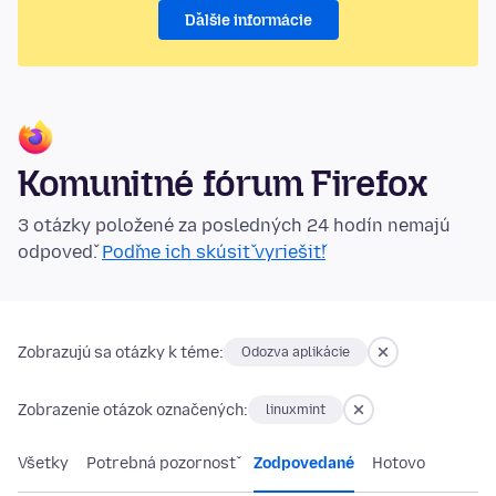
Ďalšie informácie
Komunitné fórum Firefox
3 otázky položené za posledných 24 hodín nemajú
odpoveď.
Poďme ich skúsiť vyriešiť!
Zobrazujú sa otázky k téme:
Odozva aplikácie
Zobrazenie otázok označených:
linuxmint
Všetky
Potrebná pozornosť
Zodpovedané
Hotovo