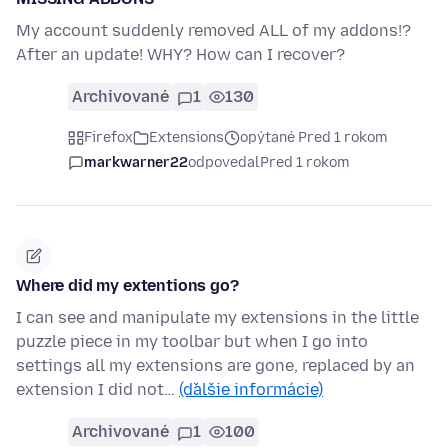
My account suddenly removed ALL of my addons!?
After an update! WHY? How can I recover?
Archivované
1
130
Firefox
Extensions
opýtané Pred 1 rokom
markwarner22
odpovedal
Pred 1 rokom
Where did my extentions go?
I can see and manipulate my extensions in the little
puzzle piece in my toolbar but when I go into
settings all my extensions are gone, replaced by an
extension I did not…
(ďalšie informácie)
Archivované
1
100