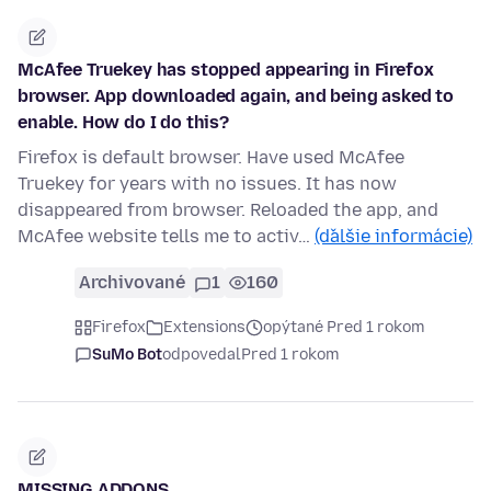
McAfee Truekey has stopped appearing in Firefox
browser. App downloaded again, and being asked to
enable. How do I do this?
Firefox is default browser. Have used McAfee
Truekey for years with no issues. It has now
disappeared from browser. Reloaded the app, and
McAfee website tells me to activ…
(ďalšie informácie)
Archivované
1
160
Firefox
Extensions
opýtané Pred 1 rokom
SuMo Bot
odpovedal
Pred 1 rokom
MISSING ADDONS