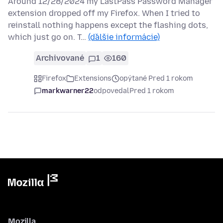
Around 12/28/2024 my LastPass Password Manager
extension dropped off my Firefox. When I tried to
reinstall nothing happens except the flashing dots,
which just go on. T…
(ďalšie informácie)
Archivované
1
160
Firefox
Extensions
opýtané Pred 1 rokom
markwarner22
odpovedal
Pred 1 rokom
Mozilla