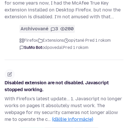
for some years now, I had the McAfee True Key
extension installed on Desktop Firefox. but now the
extension is disabled. I'm not amused with that...
Archivované
3
280
Firefox
Extensions
opýtané Pred 1 rokom
SuMo Bot
odpovedal
Pred 1 rokom
Disabled extension are not disabled. Javascript
stopped working.
With Firefox's latest update... 1. Javascript no longer
works on pages it absolutely must work. The
webpage for my security cameras not longer allow
me to operate the c…
(ďalšie informácie)