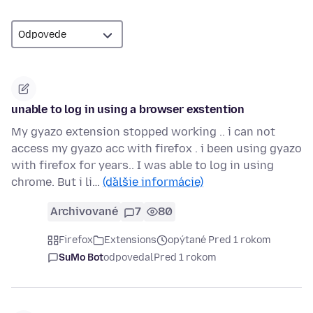
unable to log in using a browser exstention
My gyazo extension stopped working .. i can not
access my gyazo acc with firefox . i been using gyazo
with firefox for years.. I was able to log in using
chrome. But i li…
(ďalšie informácie)
Archivované
7
80
Firefox
Extensions
opýtané Pred 1 rokom
SuMo Bot
odpovedal
Pred 1 rokom