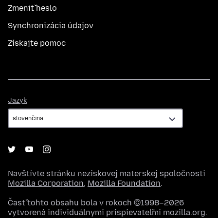
Zmeniť heslo
Synchronizácia údajov
Získajte pomoc
Jazyk
Jazyk
Navštívte stránku neziskovej materskej spoločnosti
Mozilla Corporation
,
Mozilla Foundation
.
Časť tohto obsahu bola v rokoch ©1998–2026
vytvorená individuálnymi prispievateľmi mozilla.org.