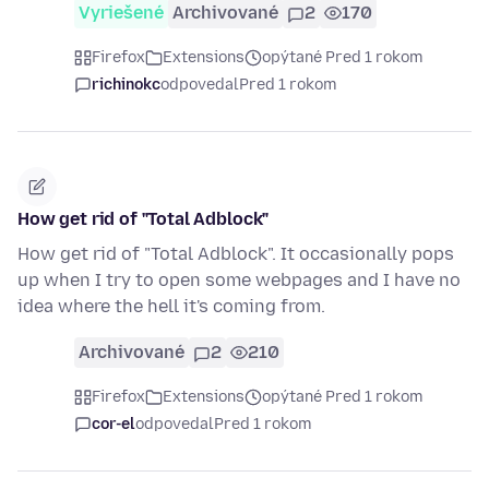
Vyriešené
Archivované
2
170
Firefox
Extensions
opýtané Pred 1 rokom
richinokc
odpovedal
Pred 1 rokom
How get rid of "Total Adblock"
How get rid of "Total Adblock". It occasionally pops
up when I try to open some webpages and I have no
idea where the hell it's coming from.
Archivované
2
210
Firefox
Extensions
opýtané Pred 1 rokom
cor-el
odpovedal
Pred 1 rokom