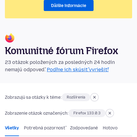
Ďalšie informácie
Komunitné fórum Firefox
23 otázok položených za posledných 24 hodín
nemajú odpoveď.
Poďme ich skúsiť vyriešiť!
Zobrazujú sa otázky k téme:
Rozšírenia
Zobrazenie otázok označených:
Firefox 133.0.3
Všetky
Potrebná pozornosť
Zodpovedané
Hotovo