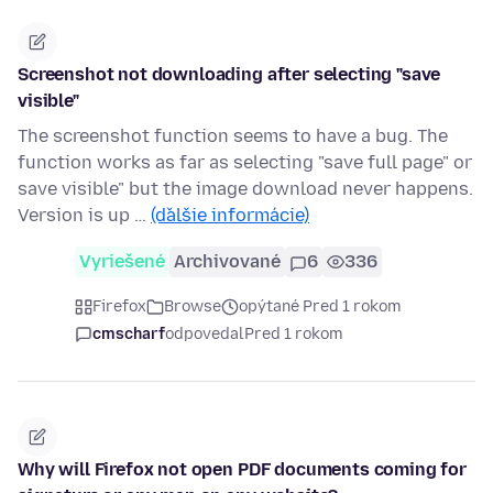
Screenshot not downloading after selecting "save
visible"
The screenshot function seems to have a bug. The
function works as far as selecting "save full page" or
save visible" but the image download never happens.
Version is up …
(ďalšie informácie)
Vyriešené
Archivované
6
336
Firefox
Browse
opýtané Pred 1 rokom
cmscharf
odpovedal
Pred 1 rokom
Why will Firefox not open PDF documents coming for