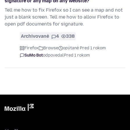
signature or any map on any website?
Tell me how to fix Firefox so I can see a map and not
just a blank screen. Tell me how to allow Firefox to
open pdf documents for signature.
Archivované
4
338
Firefox
Browse
opýtané Pred 1 rokom
SuMo Bot
odpovedal
Pred 1 rokom