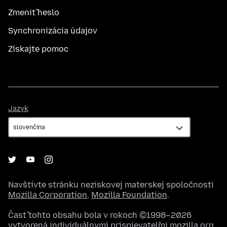
Zmeniť heslo
Synchronizácia údajov
Získajte pomoc
Jazyk
Jazyk
Navštívte stránku neziskovej materskej spoločnosti
Mozilla Corporation
,
Mozilla Foundation
.
Časť tohto obsahu bola v rokoch ©1998–2026
vytvorená individuálnymi prispievateľmi mozilla.org.