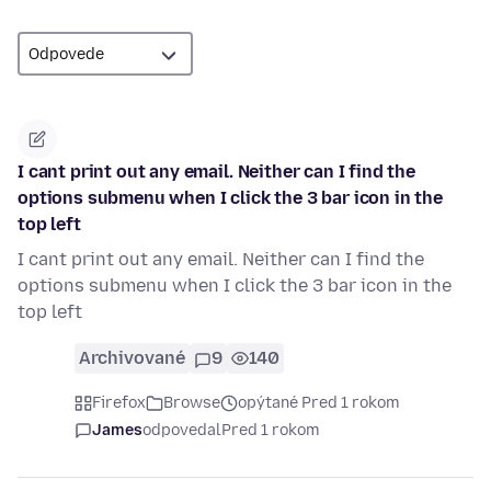
I cant print out any email. Neither can I find the
options submenu when I click the 3 bar icon in the
top left
I cant print out any email. Neither can I find the
options submenu when I click the 3 bar icon in the
top left
Archivované
9
140
Firefox
Browse
opýtané Pred 1 rokom
James
odpovedal
Pred 1 rokom