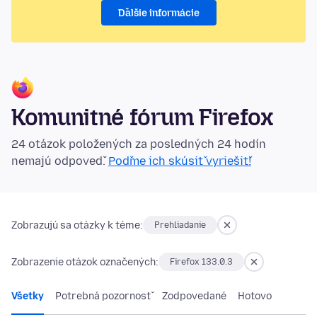
Ďalšie informácie
Komunitné fórum Firefox
24 otázok položených za posledných 24 hodín
nemajú odpoveď.
Poďme ich skúsiť vyriešiť!
Zobrazujú sa otázky k téme:
Prehliadanie
Zobrazenie otázok označených:
Firefox 133.0.3
Všetky
Potrebná pozornosť
Zodpovedané
Hotovo