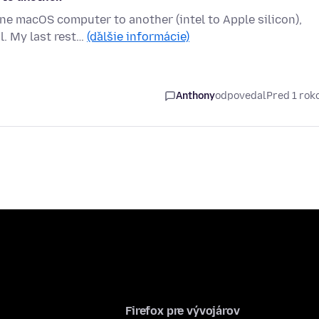
e macOS computer to another (intel to Apple silicon),
l. My last rest…
(ďalšie informácie)
Anthony
odpovedal
Pred 1 ro
Firefox pre vývojárov