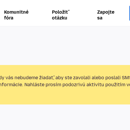
Komunitné
Položiť
Zapojte
fóra
otázku
sa
y vás nebudeme žiadať, aby ste zavolali alebo poslali SM
informácie. Nahláste prosím podozrivú aktivitu použitím v