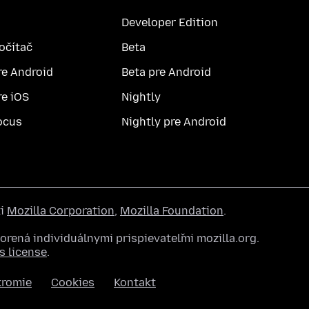
Developer Edition
počítač
Beta
re Android
Beta pre Android
re iOS
Nightly
ocus
Nightly pre Android
ti
Mozilla Corporation
,
Mozilla Foundation
.
rená individuálnymi prispievateľmi mozilla.org.
 license
.
kromie
Cookies
Kontakt