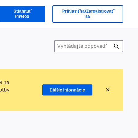
Stiahnuť
Prihlásiť sa/Zaregistrovať
Firefox
sa
S na
oľby
Ďalšie informácie