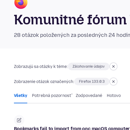
Komunitné fórum 
28 otázok položených za posledných 24 hodí
Zobrazujú sa otázky k téme:
Zálohovanie údajov
Zobrazenie otázok označených:
Firefox 133.0.3
Všetky
Potrebná pozornosť
Zodpovedané
Hotovo
Bookmarks fail to import from onc macOS computer 