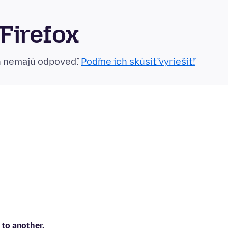
Firefox
n nemajú odpoveď.
Poďme ich skúsiť vyriešiť!
to another.