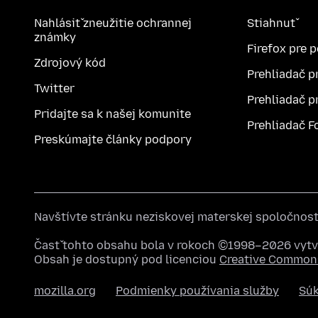
Nahlásiť zneužitie ochrannej
Stiahnuť
známky
Firefox pre 
Zdrojový kód
Prehliadač p
Twitter
Prehliadač p
Pridajte sa k našej komunite
Prehliadač F
Preskúmajte články podpory
Navštívte stránku neziskovej materskej spoločnos
Časť tohto obsahu bola v rokoch ©1998–2026 vytvo
Obsah je dostupný pod licenciou
Creative Commons
mozilla.org
Podmienky používania služby
Sú