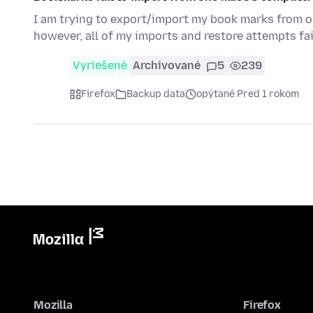
I am trying to export/import my book marks from on
however, all of my imports and restore attempts fai
Vyriešené
Archivované
5
239
Firefox
Backup data
opýtané Pred 1 rokom
Mozilla
Firefox