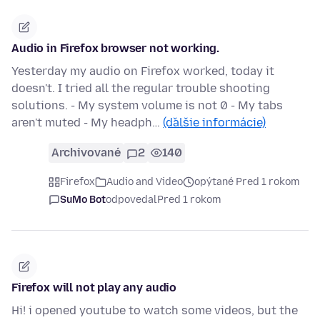
Audio in Firefox browser not working.
Yesterday my audio on Firefox worked, today it
doesn't. I tried all the regular trouble shooting
solutions. - My system volume is not 0 - My tabs
aren't muted - My headph…
(ďalšie informácie)
Archivované
2
140
Firefox
Audio and Video
opýtané Pred 1 rokom
SuMo Bot
odpovedal
Pred 1 rokom
Firefox will not play any audio
Hi! i opened youtube to watch some videos, but the