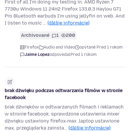
First of all I'm doing my testing in: AMD Ryzen 7
7730u Windows 11 24H2 Firefox 133.0.3 Haylou GT1
Pro Bluetooth earbuds I'm using jellyfin on web. And
I listen to music …
(ďalšie informácie)
Archivované
1
200
Firefox
Audio and Video
opýtané Pred 1 rokom
Jaime Lopez
odpovedal
Pred 1 rokom
brak dżwięku podczas odtwarzania filmów w stronie
facebook
brak dźwięków w odtwarzanych filmach i reklamach
w stronie facebook. sprawdzone ustawienia mixer
dźwięku ustawiony firefox-max ,laptop ustawione
max, przeglądarka zainsta…
(ďalšie informácie)