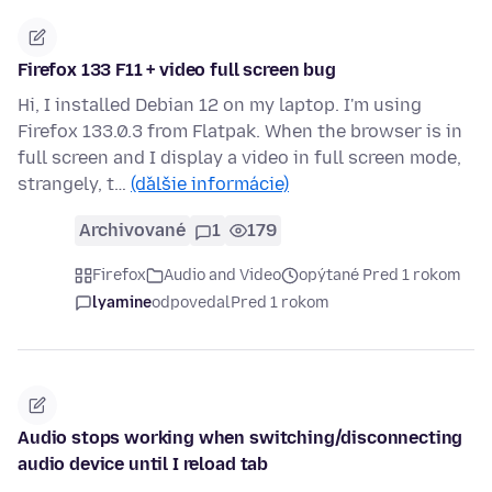
Firefox 133 F11 + video full screen bug
Hi, I installed Debian 12 on my laptop. I'm using
Firefox 133.0.3 from Flatpak. When the browser is in
full screen and I display a video in full screen mode,
strangely, t…
(ďalšie informácie)
Archivované
1
179
Firefox
Audio and Video
opýtané Pred 1 rokom
lyamine
odpovedal
Pred 1 rokom
Audio stops working when switching/disconnecting
audio device until I reload tab