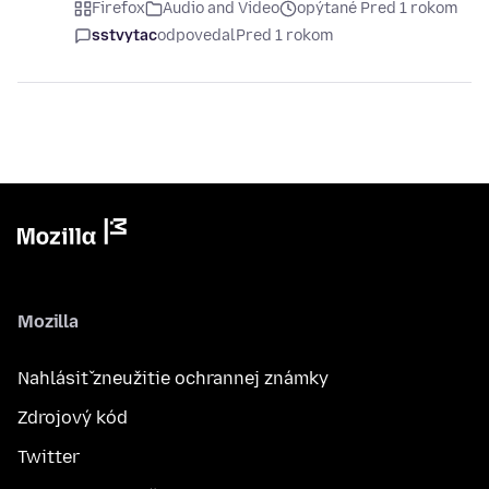
Firefox
Audio and Video
opýtané Pred 1 rokom
sstvytac
odpovedal
Pred 1 rokom
Mozilla
Nahlásiť zneužitie ochrannej známky
Zdrojový kód
Twitter