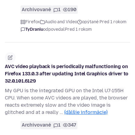
Archivované
1
190
Firefox
Audio and Video
opýtané Pred 1 rokom
TyDraniu
odpovedal
Pred 1 rokom
AVC video playback is periodically malfunctioning on
Firefox 133.0.3 after updating Intel Graphics driver to
32.0.101.6129
My GPU is the integrated GPU on the Intel U7-155H
CPU. When some AVC videos are played, the browser
reacts extremely slow and the video image is
glitched and at a really …
(ďalšie informácie)
Archivované
1
347