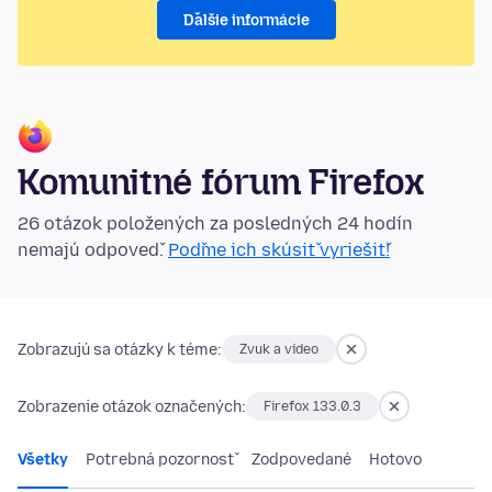
Ďalšie informácie
Komunitné fórum Firefox
26 otázok položených za posledných 24 hodín
nemajú odpoveď.
Poďme ich skúsiť vyriešiť!
Zobrazujú sa otázky k téme:
Zvuk a video
Zobrazenie otázok označených:
Firefox 133.0.3
Všetky
Potrebná pozornosť
Zodpovedané
Hotovo