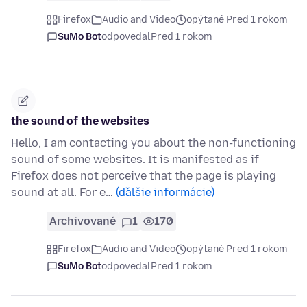
Firefox
Audio and Video
opýtané Pred 1 rokom
SuMo Bot
odpovedal
Pred 1 rokom
the sound of the websites
Hello, I am contacting you about the non-functioning
sound of some websites. It is manifested as if
Firefox does not perceive that the page is playing
sound at all. For e…
(ďalšie informácie)
Archivované
1
170
Firefox
Audio and Video
opýtané Pred 1 rokom
SuMo Bot
odpovedal
Pred 1 rokom