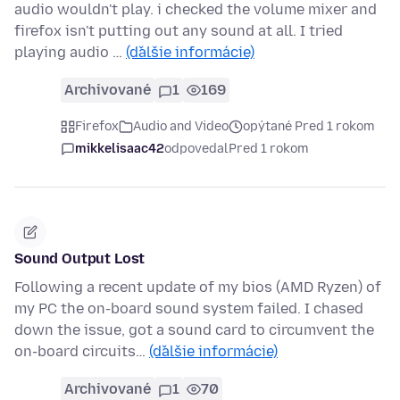
audio wouldn't play. i checked the volume mixer and
firefox isn't putting out any sound at all. I tried
playing audio …
(ďalšie informácie)
Archivované
1
169
Firefox
Audio and Video
opýtané Pred 1 rokom
mikkelisaac42
odpovedal
Pred 1 rokom
Sound Output Lost
Following a recent update of my bios (AMD Ryzen) of
my PC the on-board sound system failed. I chased
down the issue, got a sound card to circumvent the
on-board circuits…
(ďalšie informácie)
Archivované
1
70