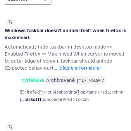
Windows taskbar doesn't unhide itself when firefox is
maximised.
Automatically hide taskbar in desktop mode =>
Enabled Firefox => Maximised When cursor is moved
to outer edge of screen, taskbar should unhide
(Expected behaviour) …
(ďalšie informácie)
Vyriešené
Archivované
17
1947
Firefox
Troubleshooting
opýtané Pred 2 rokmi
idsks111
odpovedal
Pred 1 rokom