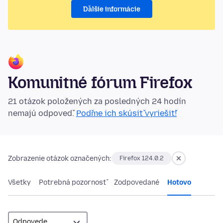
Ďalšie informácie
Komunitné fórum Firefox
21 otázok položených za posledných 24 hodín
nemajú odpoveď.
Poďme ich skúsiť vyriešiť!
Zobrazenie otázok označených:
Firefox 124.0.2
Všetky
Potrebná pozornosť
Zodpovedané
Hotovo