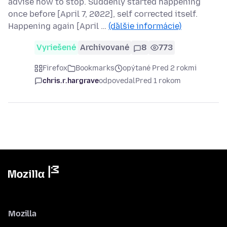
advise how to stop. Suddenly started happening
once before [April 7, 2022], self corrected itself.
Happening again [April …
(ďalšie informácie)
Vyriešené
Archivované
8
773
Firefox
Bookmarks
opýtané Pred 2 rokmi
chris.r.hargrave
odpovedal
Pred 1 rokom
Mozilla