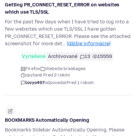
Getting PR_CONNECT_RESET_ERROR on websites
which use TLS/SSL
For the past few days when I have tried to log into a
few websites which use TLS/SSL I have gotten
PR_CONNECT_RESET_ERROR. Please see the attached
screenshot for more det…
(ďalšie informácie)
Vyriešené
Archivované
13
15559
Firefox
Website breakages
opýtané Pred 2 rokmi
lovyo497
odpovedal
Pred 1 rokom
BOOKMARKS Automatically Opening
Bookmarks Sidebar Automatically Opening. Please