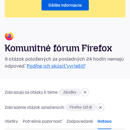
Ďalšie informácie
Komunitné fórum Firefox
9 otázok položených za posledných 24 hodín nemajú
odpoveď.
Poďme ich skúsiť vyriešiť!
Zobrazujú sa otázky k téme:
Záložky
Zobrazenie otázok označených:
Firefox 115.0
Všetky
Potrebná pozornosť
Zodpovedané
Hotovo