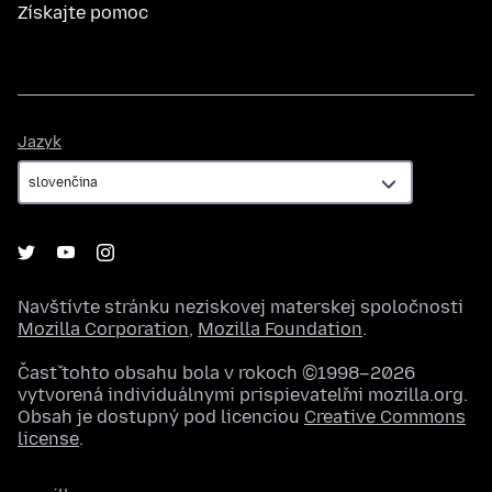
Získajte pomoc
Jazyk
Jazyk
Navštívte stránku neziskovej materskej spoločnosti
Mozilla Corporation
,
Mozilla Foundation
.
Časť tohto obsahu bola v rokoch ©1998–2026
vytvorená individuálnymi prispievateľmi mozilla.org.
Obsah je dostupný pod licenciou
Creative Commons
license
.