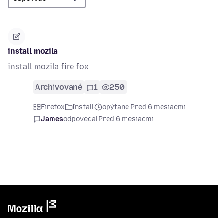
install mozila
install mozila fire fox
Archivované
1
250
Firefox
Install
opýtané Pred 6 mesiacmi
James
odpovedal
Pred 6 mesiacmi