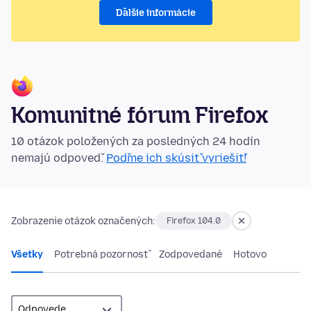
Ďalšie informácie
Komunitné fórum Firefox
10 otázok položených za posledných 24 hodín
nemajú odpoveď.
Poďme ich skúsiť vyriešiť!
Zobrazenie otázok označených:
Firefox 104.0
Všetky
Potrebná pozornosť
Zodpovedané
Hotovo