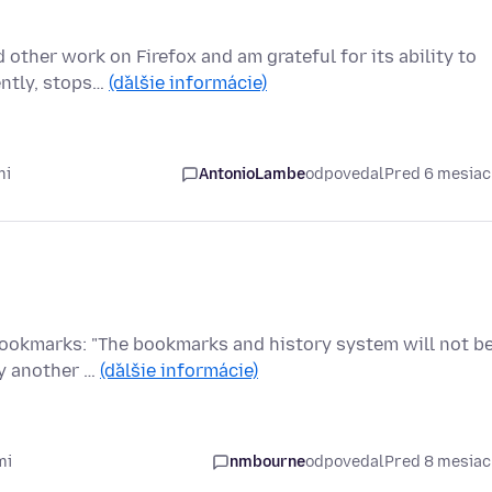
 other work on Firefox and am grateful for its ability to
ently, stops…
(ďalšie informácie)
mi
AntonioLambe
odpovedal
Pred 6 mesia
 Bookmarks: "The bookmarks and history system will not b
by another …
(ďalšie informácie)
mi
nmbourne
odpovedal
Pred 8 mesia