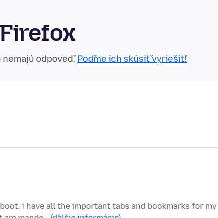
Firefox
n nemajú odpoveď.
Poďme ich skúsiť vyriešiť!
eboot. i have all the important tabs and bookmarks for my
at are mande…
(ďalšie informácie)