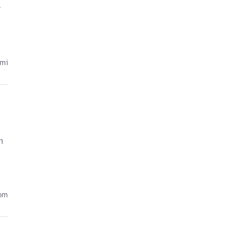
r
cmi
m
kom