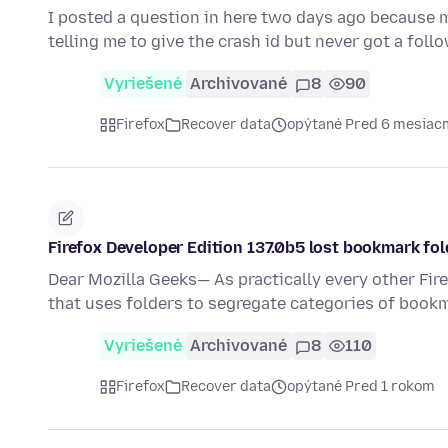
I posted a question in here two days ago because 
telling me to give the crash id but never got a foll
Vyriešené
Archivované
8
90
Firefox
Recover data
opýtané Pred 6 mesiac
Firefox Developer Edition 137.0b5 lost bookmark fol
Dear Mozilla Geeks— As practically every other Fir
that uses folders to segregate categories of book
Vyriešené
Archivované
8
110
Firefox
Recover data
opýtané Pred 1 rokom