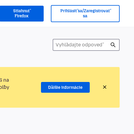
Stiahnuť
Prihlásiť sa/Zaregistrovať
Firefox
sa
S na
oľby
Ďalšie informácie