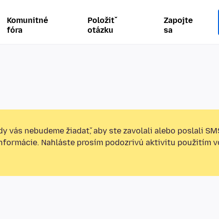
Komunitné
Položiť
Zapojte
fóra
otázku
sa
y vás nebudeme žiadať, aby ste zavolali alebo poslali SM
informácie. Nahláste prosím podozrivú aktivitu použitím v