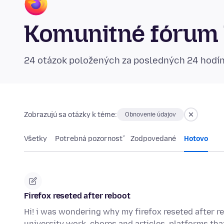
Komunitné fórum 
24 otázok položených za posledných 24 hodí
Zobrazujú sa otázky k téme:
Obnovenie údajov
Všetky
Potrebná pozornosť
Zodpovedané
Hotovo
Firefox reseted after reboot
Hi! i was wondering why my firefox reseted after r
university work, chores and articles, platforms th