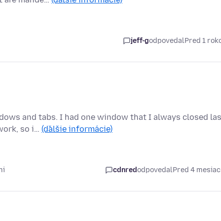
jeff-g
odpovedal
Pred 1 ro
dows and tabs. I had one window that I always closed las
work, so i…
(ďalšie informácie)
mi
cdnred
odpovedal
Pred 4 mesia