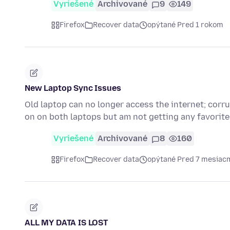
Vyriešené
Archivované
9
149
Firefox
Recover data
opýtané Pred 1 rokom
New Laptop Sync Issues
Old laptop can no longer access the internet; cor
on on both laptops but am not getting any favori
Vyriešené
Archivované
8
160
Firefox
Recover data
opýtané Pred 7 mesiac
ALL MY DATA IS LOST