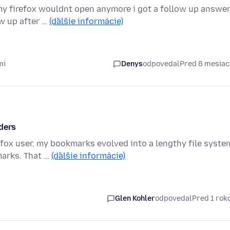
my firefox wouldnt open anymore i got a follow up answe
ow up after …
(ďalšie informácie)
mi
Denys
odpovedal
Pred 6 mesia
ders
efox user, my bookmarks evolved into a lengthy file syste
marks. That …
(ďalšie informácie)
Glen Kohler
odpovedal
Pred 1 ro