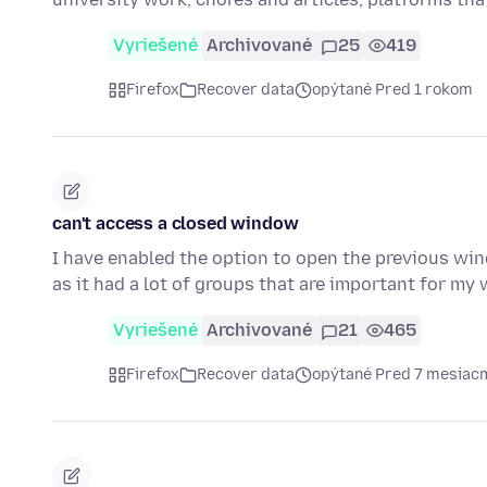
Vyriešené
Archivované
25
419
Firefox
Recover data
opýtané Pred 1 rokom
can't access a closed window
I have enabled the option to open the previous win
as it had a lot of groups that are important for my 
Vyriešené
Archivované
21
465
Firefox
Recover data
opýtané Pred 7 mesiac