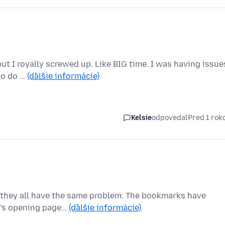
but I royally screwed up. Like BIG time. I was having issue
to do …
(ďalšie informácie)
Kelsie
odpovedal
Pred 1 ro
 they all have the same problem: The bookmarks have
F's opening page…
(ďalšie informácie)