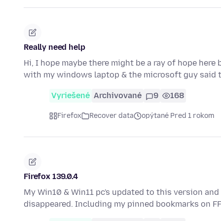
Really need help
Hi, I hope maybe there might be a ray of hope here 
with my windows laptop & the microsoft guy said 
Vyriešené
Archivované
9
168
Firefox
Recover data
opýtané Pred 1 rokom
Firefox 139.0.4
My Win10 & Win11 pc's updated to this version and
disappeared. Including my pinned bookmarks on F