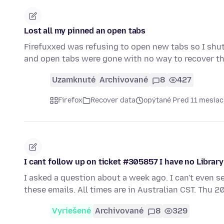
Lost all my pinned an open tabs
Firefuxxed was refusing to open new tabs so I shut 
and open tabs were gone with no way to recover th
Uzamknuté
Archivované
8
427
Firefox
Recover data
opýtané Pred 11 mesia
I cant follow up on ticket #305857 I have no Library 
I asked a question about a week ago. I can't even s
these emails. All times are in Australian CST. Thu 
Vyriešené
Archivované
8
329