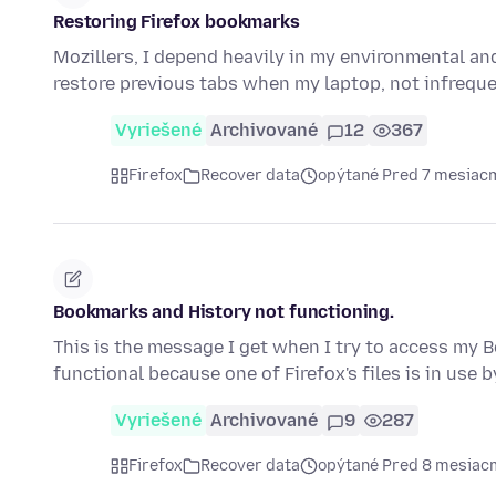
Restoring Firefox bookmarks
Mozillers, I depend heavily in my environmental and
restore previous tabs when my laptop, not infrequ
Vyriešené
Archivované
12
367
Firefox
Recover data
opýtané Pred 7 mesiac
Bookmarks and History not functioning.
This is the message I get when I try to access my
functional because one of Firefox's files is in use 
Vyriešené
Archivované
9
287
Firefox
Recover data
opýtané Pred 8 mesiac