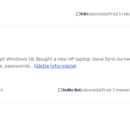
Kiki
odpovedal
Pred 1 ro
rupt Windows 10. Bought a new HP laptop. Have Sync turne
tes, passwords…
(ďalšie informácie)
mi
SuMo Bot
odpovedal
Pred 7 mesia