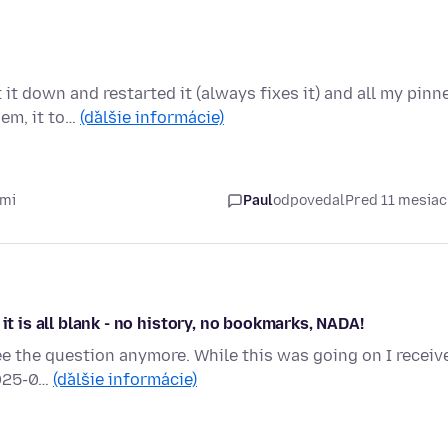
it down and restarted it (always fixes it) and all my pinn
em, it to…
(ďalšie informácie)
cmi
Paul
odpovedal
Pred 11 mesia
it is all blank - no history, no bookmarks, NADA!
ee the question anymore. While this was going on I receiv
2025-0…
(ďalšie informácie)