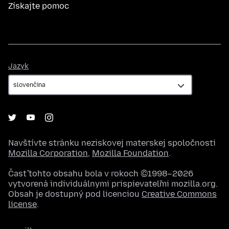
Získajte pomoc
Jazyk
Jazyk
Navštívte stránku neziskovej materskej spoločnosti
Mozilla Corporation
,
Mozilla Foundation
.
Časť tohto obsahu bola v rokoch ©1998–2026
vytvorená individuálnymi prispievateľmi mozilla.org.
Obsah je dostupný pod licenciou
Creative Commons
license
.