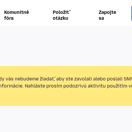
Komunitné
Položiť
Zapojte
fóra
otázku
sa
y vás nebudeme žiadať, aby ste zavolali alebo poslali SM
informácie. Nahláste prosím podozrivú aktivitu použitím v