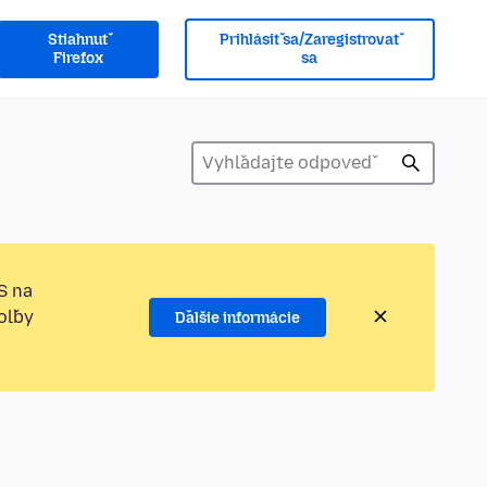
Stiahnuť
Prihlásiť sa/Zaregistrovať
Firefox
sa
S na
oľby
Ďalšie informácie