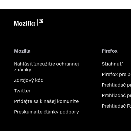
Mozilla
Firefox
Nahlásiť zneužitie ochrannej
Stiahnuť
známky
Firefox pre 
Zdrojový kód
Prehliadač p
Twitter
Prehliadač p
Pridajte sa k našej komunite
Prehliadač F
Preskúmajte články podpory