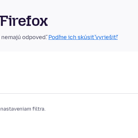
Firefox
n nemajú odpoveď.
Poďme ich skúsiť vyriešiť!
nastaveniam filtra.