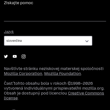
Získajte pomoc
Jazyk
Jazyk
Navštívte stránku neziskovej materskej spoločnosti
Mozilla Corporation
,
Mozilla Foundation
.
Časť tohto obsahu bola v rokoch ©1998–2026
vytvorená individuálnymi prispievateľmi mozilla.org.
Obsah je dostupný pod licenciou
Creative Commons
license
.