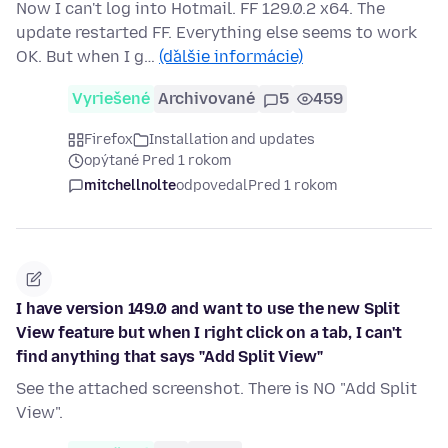
Now I can't log into Hotmail. FF 129.0.2 x64. The
update restarted FF. Everything else seems to work
OK. But when I g…
(ďalšie informácie)
Vyriešené
Archivované
5
459
Firefox
Installation and updates
opýtané Pred 1 rokom
mitchellnolte
odpovedal
Pred 1 rokom
I have version 149.0 and want to use the new Split
View feature but when I right click on a tab, I can't
find anything that says "Add Split View"
See the attached screenshot. There is NO "Add Split
View".