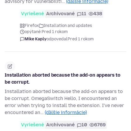
advisory for vulnerabiliti…
(ďalšie informácie)
Vyriešené
Archivované
11
438
Firefox
Installation and updates
opýtané Pred 1 rokom
Mike Kaply
odpovedal
Pred 1 rokom
Installation aborted because the add-on appears to
be corrupt.
Installation aborted because the add-on appears to
be corrupt. OmegaSwitch Hello, I encountered an
error when trying to install the extension. I've never
encountered an…
(ďalšie informácie)
Vyriešené
Archivované
10
6769