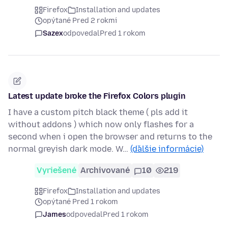
Firefox
Installation and updates
opýtané Pred 2 rokmi
Sazex
odpovedal
Pred 1 rokom
Latest update broke the Firefox Colors plugin
I have a custom pitch black theme ( pls add it
without addons ) which now only flashes for a
second when i open the browser and returns to the
normal greyish dark mode. W…
(ďalšie informácie)
Vyriešené
Archivované
10
219
Firefox
Installation and updates
opýtané Pred 1 rokom
James
odpovedal
Pred 1 rokom