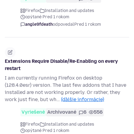
Firefox
Installation and updates
opýtané Pred 1 rokom
angle9fdeath
odpovedal
Pred 1 rokom
Extensions Require Disable/Re-Enabling on every
restart
I am currently running Firefox on desktop
(128.4.0esr) version. The last few addons that I have
installed are not working properly. Or rather, they
work just fine, but wh…
(ďalšie informácie)
Vyriešené
Archivované
6
556
Firefox
Installation and updates
opýtané Pred 1 rokom