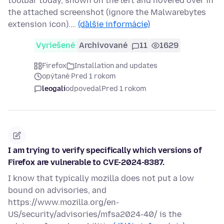
toolbar today, shown on the left and hovered over in
the attached screenshot (ignore the Malwarebytes
extension icon).…
(ďalšie informácie)
Vyriešené
Archivované
11
1629
Firefox
Installation and updates
opýtané Pred 1 rokom
leogali
odpovedal
Pred 1 rokom
I am trying to verify specifically which versions of
Firefox are vulnerable to CVE-2024-8387.
I know that typically mozilla does not put a low
bound on advisories, and
https://www.mozilla.org/en-
US/security/advisories/mfsa2024-40/ is the