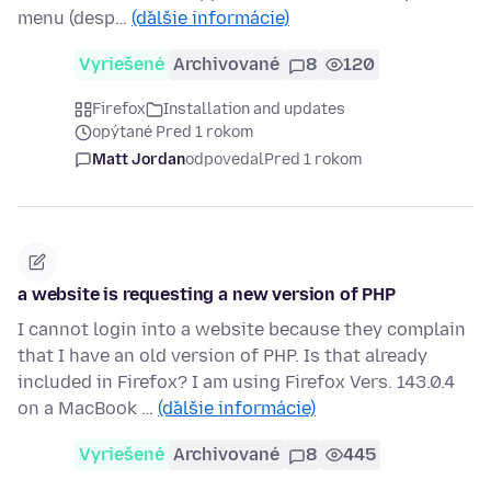
menu (desp…
(ďalšie informácie)
Vyriešené
Archivované
8
120
Firefox
Installation and updates
opýtané Pred 1 rokom
Matt Jordan
odpovedal
Pred 1 rokom
a website is requesting a new version of PHP
I cannot login into a website because they complain
that I have an old version of PHP. Is that already
included in Firefox? I am using Firefox Vers. 143.0.4
on a MacBook …
(ďalšie informácie)
Vyriešené
Archivované
8
445