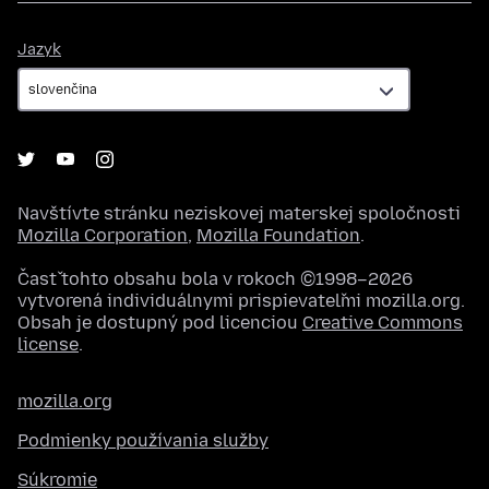
Jazyk
Jazyk
Navštívte stránku neziskovej materskej spoločnosti
Mozilla Corporation
,
Mozilla Foundation
.
Časť tohto obsahu bola v rokoch ©1998–2026
vytvorená individuálnymi prispievateľmi mozilla.org.
Obsah je dostupný pod licenciou
Creative Commons
license
.
mozilla.org
Podmienky používania služby
Súkromie