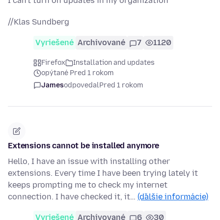
I can't turn on updates in my organization
//Klas Sundberg
Vyriešené
Archivované
7
1120
Firefox
Installation and updates
opýtané Pred 1 rokom
James
odpovedal
Pred 1 rokom
Extensions cannot be installed anymore
Hello, I have an issue with installing other
extensions. Every time I have been trying lately it
keeps prompting me to check my internet
connection. I have checked it, it…
(ďalšie informácie)
Vyriešené
Archivované
6
30