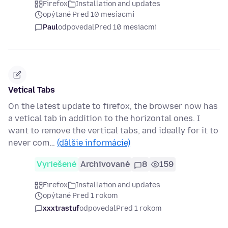
Firefox
Installation and updates
opýtané Pred 10 mesiacmi
Paul
odpovedal
Pred 10 mesiacmi
Vetical Tabs
On the latest update to firefox, the browser now has
a vetical tab in addition to the horizontal ones. I
want to remove the vertical tabs, and ideally for it to
never com…
(ďalšie informácie)
Vyriešené
Archivované
8
159
Firefox
Installation and updates
opýtané Pred 1 rokom
xxxtrastuf
odpovedal
Pred 1 rokom