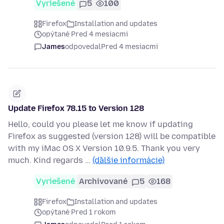
Vyriešené
5
100
Firefox
Installation and updates
opýtané Pred 4 mesiacmi
James
odpovedal
Pred 4 mesiacmi
Update Firefox 78.15 to Version 128
Hello, could you please let me know if updating
Firefox as suggested (version 128) will be compatible
with my iMac OS X Version 10.9.5. Thank you very
much. Kind regards …
(ďalšie informácie)
Vyriešené
Archivované
5
168
Firefox
Installation and updates
opýtané Pred 1 rokom