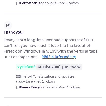
Delfofthebla
odpovedal
Pred 1 rokom
Thank you!
Team, I am a longtime user and supporter of FF. I
can't tell you how much I love the the layout of
Firefox on Windows in v. 133 with the vertical tabs.
Just as important …
(ďalšie informácie)
Vyriešené
Archivované
6
337
Firefox
Installation and updates
opýtané Pred 1 rokom
Emma Evelyn
odpovedal
Pred 1 rokom