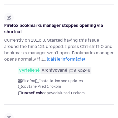
Firefox bookmarks manager stopped opening via
shortcut
Currently on 131.0.3. Started having this issue
around the time 131 dropped. I press Ctrl-shift-O and
bookmarks manager won't open. Bookmarks manager
opens normally if I…
(ďalšie informácie)
Vyriešené
Archivované
9
249
Firefox
Installation and updates
opýtané Pred 1 rokom
Horseflesh
odpovedal
Pred 1 rokom