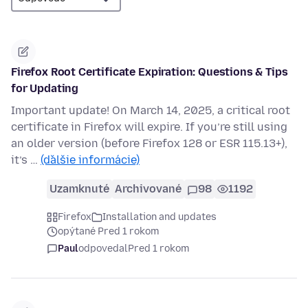
Firefox Root Certificate Expiration: Questions & Tips
for Updating
Important update! On March 14, 2025, a critical root
certificate in Firefox will expire. If you’re still using
an older version (before Firefox 128 or ESR 115.13+),
it’s …
(ďalšie informácie)
Uzamknuté
Archivované
98
1192
Firefox
Installation and updates
opýtané Pred 1 rokom
Paul
odpovedal
Pred 1 rokom