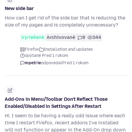
New side bar
How can I get rid of the side bar that is reducing the
size of my pages and is completely unnecessary?
Vyriešené
Archivované
8
344
Firefox
Installation and updates
opýtané Pred 1 rokom
mpetrie
odpovedal
Pred 1 rokom
Add-Ons in Menu/Toolbar Don't Reflect Those
Enabled/Disabled in Settings After Restart
Hi, I seem to be having a really odd issue where each
time I restart Firefox, recent addons I've installed
will not function or appear in the Add-On drop down