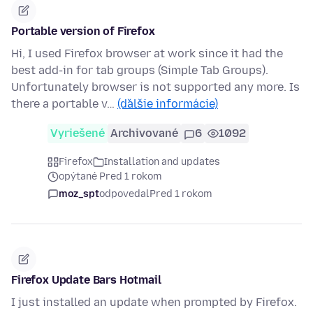
Portable version of Firefox
Hi, I used Firefox browser at work since it had the
best add-in for tab groups (Simple Tab Groups).
Unfortunately browser is not supported any more. Is
there a portable v…
(ďalšie informácie)
Vyriešené
Archivované
6
1092
Firefox
Installation and updates
opýtané Pred 1 rokom
moz_spt
odpovedal
Pred 1 rokom
Firefox Update Bars Hotmail
I just installed an update when prompted by Firefox.