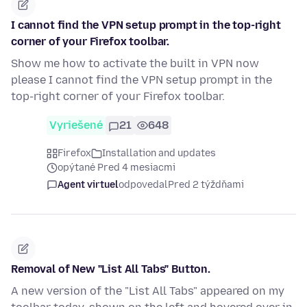
I cannot find the VPN setup prompt in the top-right
corner of your Firefox toolbar.
Show me how to activate the built in VPN now
please I cannot find the VPN setup prompt in the
top-right corner of your Firefox toolbar.
Vyriešené
21
648
Firefox
Installation and updates
opýtané Pred 4 mesiacmi
Agent virtuel
odpovedal
Pred 2 týždňami
Removal of New "List All Tabs" Button.
A new version of the "List All Tabs" appeared on my