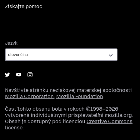
Získajte pomoc
Jazyk
Jazyk
Navštívte stránku neziskovej materskej spoločnosti
Mozilla Corporation
,
Mozilla Foundation
.
Časť tohto obsahu bola v rokoch ©1998–2026
vytvorená individuálnymi prispievateľmi mozilla.org.
Obsah je dostupný pod licenciou
Creative Commons
license
.