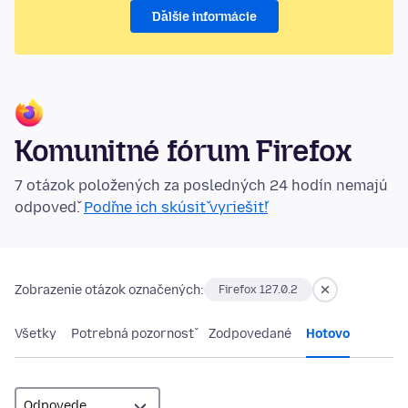
Ďalšie informácie
Komunitné fórum Firefox
7 otázok položených za posledných 24 hodín nemajú
odpoveď.
Poďme ich skúsiť vyriešiť!
Zobrazenie otázok označených:
Firefox 127.0.2
Všetky
Potrebná pozornosť
Zodpovedané
Hotovo