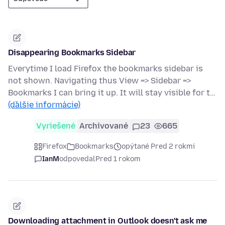
Disappearing Bookmarks Sidebar
Everytime I load Firefox the bookmarks sidebar is
not shown. Navigating thus View => Sidebar =>
Bookmarks I can bring it up. It will stay visible for t…
(ďalšie informácie)
Vyriešené
Archivované
23
665
Firefox
Bookmarks
opýtané Pred 2 rokmi
IanM
odpovedal
Pred 1 rokom
Downloading attachment in Outlook doesn't ask me