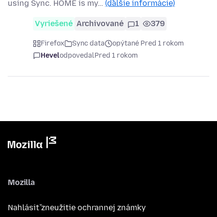
using Sync. HOME is my…
(ďalšie informácie)
Vyriešené
Archivované
1
379
Firefox
Sync data
opýtané Pred 1 rokom
Hevel
odpovedal
Pred 1 rokom
Mozilla
Nahlásiť zneužitie ochrannej známky