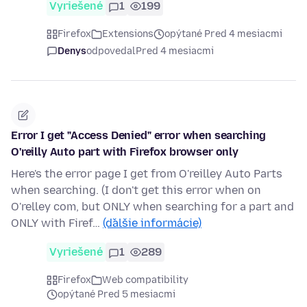
Vyriešené
1
199
Firefox
Extensions
opýtané Pred 4 mesiacmi
Denys
odpovedal
Pred 4 mesiacmi
Error I get "Access Denied" error when searching
O'reilly Auto part with Firefox browser only
Here's the error page I get from O'reilley Auto Parts
when searching. (I don't get this error when on
O'relley com, but ONLY when searching for a part and
ONLY with Firef…
(ďalšie informácie)
Vyriešené
1
289
Firefox
Web compatibility
opýtané Pred 5 mesiacmi