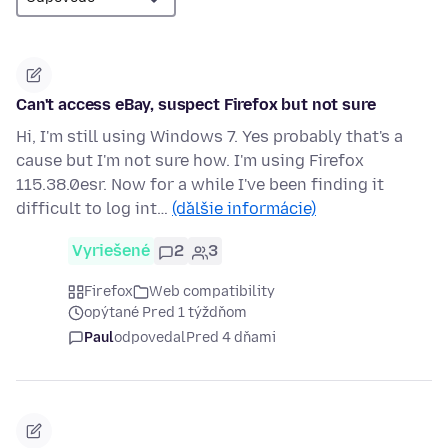
Can't access eBay, suspect Firefox but not sure
Hi, I'm still using Windows 7. Yes probably that's a
cause but I'm not sure how. I'm using Firefox
115.38.0esr. Now for a while I've been finding it
difficult to log int…
(ďalšie informácie)
Vyriešené
2
3
Firefox
Web compatibility
opýtané Pred 1 týždňom
Paul
odpovedal
Pred 4 dňami