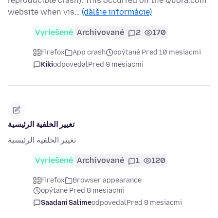
reproducible crash). This occurred on the Quora.com
website when vis…
(ďalšie informácie)
Vyriešené
Archivované
2
170
Firefox
App crash
opýtané Pred 10 mesiacmi
Kiki
odpovedal
Pred 9 mesiacmi
تغيير الخلفية الرئيسية
تغيير الخلفية الرئيسية
Vyriešené
Archivované
1
120
Firefox
Browser appearance
opýtané Pred 8 mesiacmi
Saadani Salime
odpovedal
Pred 8 mesiacmi