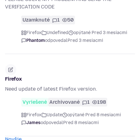
VERIFICATION CODE
Uzamknuté
1
50
Firefox
Undefined
opýtané Pred 3 mesiacmi
Phantom
odpovedal
Pred 3 mesiacmi
Firefox
Need update of latest Firefox version.
Vyriešené
Archivované
1
198
Firefox
Update
opýtané Pred 8 mesiacmi
James
odpovedal
Pred 8 mesiacmi
Novšie