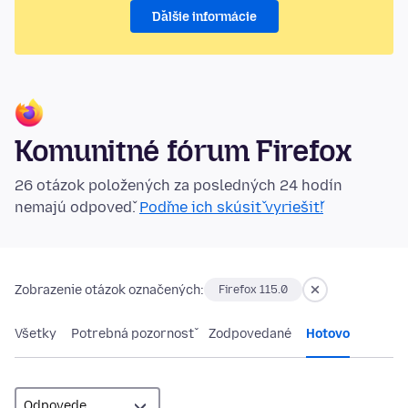
Ďalšie informácie
Komunitné fórum Firefox
26 otázok položených za posledných 24 hodín
nemajú odpoveď.
Poďme ich skúsiť vyriešiť!
Zobrazenie otázok označených:
Firefox 115.0
Všetky
Potrebná pozornosť
Zodpovedané
Hotovo