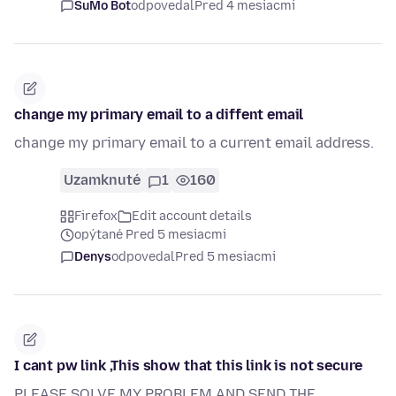
SuMo Bot
odpovedal
Pred 4 mesiacmi
change my primary email to a diffent email
change my primary email to a current email address.
Uzamknuté
1
160
Firefox
Edit account details
opýtané Pred 5 mesiacmi
Denys
odpovedal
Pred 5 mesiacmi
I cant pw link ,This show that this link is not secure
PLEASE SOLVE MY PROBLEM AND SEND THE