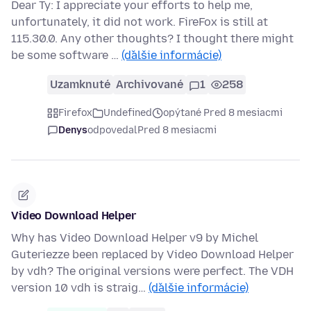
Dear Ty: I appreciate your efforts to help me,
unfortunately, it did not work. FireFox is still at
115.30.0. Any other thoughts? I thought there might
be some software …
(ďalšie informácie)
Uzamknuté
Archivované
1
258
Firefox
Undefined
opýtané Pred 8 mesiacmi
Denys
odpovedal
Pred 8 mesiacmi
Video Download Helper
Why has Video Download Helper v9 by Michel
Guteriezze been replaced by Video Download Helper
by vdh? The original versions were perfect. The VDH
version 10 vdh is straig…
(ďalšie informácie)