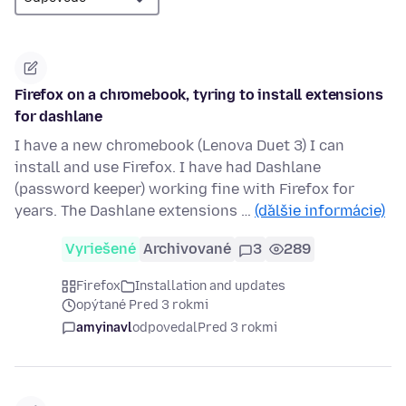
Firefox on a chromebook, tyring to install extensions
for dashlane
I have a new chromebook (Lenova Duet 3) I can
install and use Firefox. I have had Dashlane
(password keeper) working fine with Firefox for
years. The Dashlane extensions …
(ďalšie informácie)
Vyriešené
Archivované
3
289
Firefox
Installation and updates
opýtané Pred 3 rokmi
amyinavl
odpovedal
Pred 3 rokmi