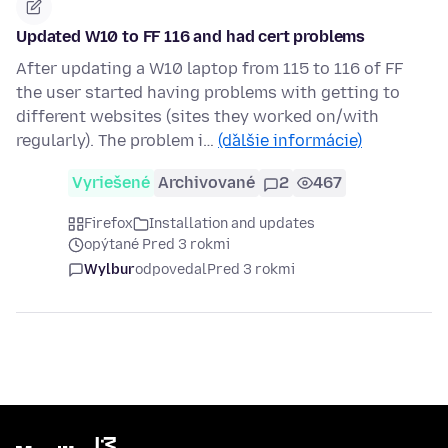
Updated W10 to FF 116 and had cert problems
After updating a W10 laptop from 115 to 116 of FF
the user started having problems with getting to
different websites (sites they worked on/with
regularly). The problem i…
(ďalšie informácie)
Vyriešené
Archivované
2
467
Firefox
Installation and updates
opýtané Pred 3 rokmi
Wylbur
odpovedal
Pred 3 rokmi