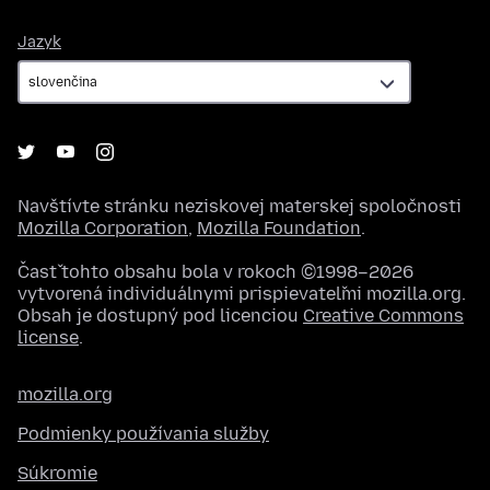
Jazyk
Jazyk
Navštívte stránku neziskovej materskej spoločnosti
Mozilla Corporation
,
Mozilla Foundation
.
Časť tohto obsahu bola v rokoch ©1998–2026
vytvorená individuálnymi prispievateľmi mozilla.org.
Obsah je dostupný pod licenciou
Creative Commons
license
.
mozilla.org
Podmienky používania služby
Súkromie