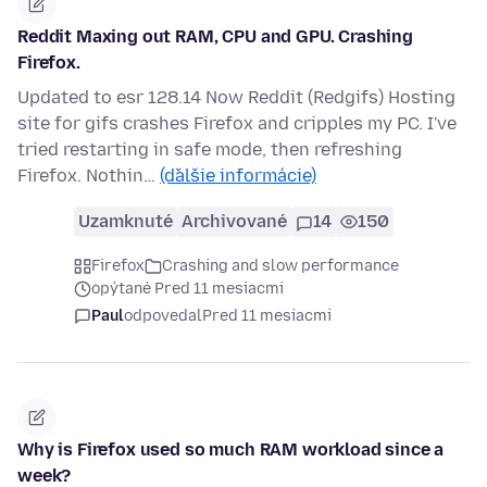
Reddit Maxing out RAM, CPU and GPU. Crashing
Firefox.
Updated to esr 128.14 Now Reddit (Redgifs) Hosting
site for gifs crashes Firefox and cripples my PC. I've
tried restarting in safe mode, then refreshing
Firefox. Nothin…
(ďalšie informácie)
Uzamknuté
Archivované
14
150
Firefox
Crashing and slow performance
opýtané Pred 11 mesiacmi
Paul
odpovedal
Pred 11 mesiacmi
Why is Firefox used so much RAM workload since a
week?