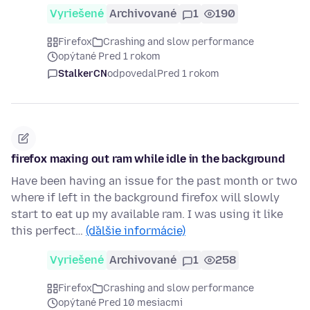
Vyriešené
Archivované
1
190
Firefox
Crashing and slow performance
opýtané Pred 1 rokom
StalkerCN
odpovedal
Pred 1 rokom
firefox maxing out ram while idle in the background
Have been having an issue for the past month or two
where if left in the background firefox will slowly
start to eat up my available ram. I was using it like
this perfect…
(ďalšie informácie)
Vyriešené
Archivované
1
258
Firefox
Crashing and slow performance
opýtané Pred 10 mesiacmi