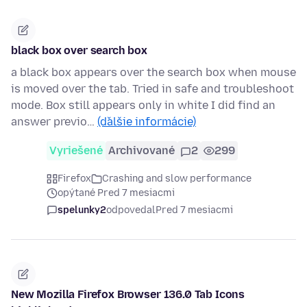
black box over search box
a black box appears over the search box when mouse
is moved over the tab. Tried in safe and troubleshoot
mode. Box still appears only in white I did find an
answer previo…
(ďalšie informácie)
Vyriešené
Archivované
2
299
Firefox
Crashing and slow performance
opýtané Pred 7 mesiacmi
spelunky2
odpovedal
Pred 7 mesiacmi
New Mozilla Firefox Browser 136.0 Tab Icons