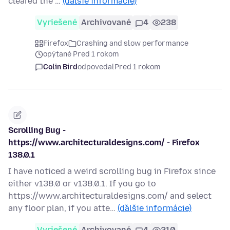
cleared the …
(ďalšie informácie)
Vyriešené
Archivované
4
238
Firefox
Crashing and slow performance
opýtané Pred 1 rokom
Colin Bird
odpovedal
Pred 1 rokom
Scrolling Bug -
https://www.architecturaldesigns.com/ - Firefox
138.0.1
I have noticed a weird scrolling bug in Firefox since
either v138.0 or v138.0.1. If you go to
https://www.architecturaldesigns.com/ and select
any floor plan, if you atte…
(ďalšie informácie)
Vyriešené
Archivované
4
210