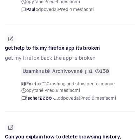
opýtané Pred 4 mesiacmi
Paul
odpovedal
Pred 4 mesiacmi
get help to fix my firefox app its broken
get my firefox back the app is broken
Uzamknuté
Archivované
1
150
Firefox
Crashing and slow performance
opýtané Pred 8 mesiacmi
jscher2000 -...
odpovedal
Pred 8 mesiacmi
Can you explain how to delete browsing history,