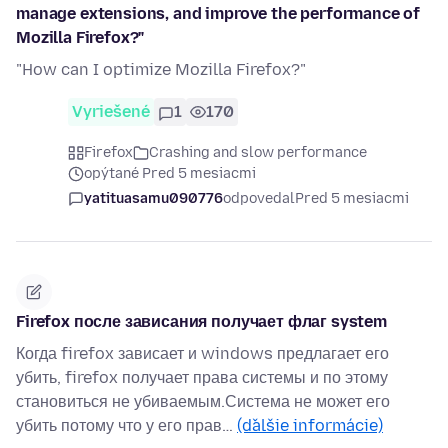
manage extensions, and improve the performance of
Mozilla Firefox?"
"How can I optimize Mozilla Firefox?"
Vyriešené
1
170
Firefox
Crashing and slow performance
opýtané Pred 5 mesiacmi
yatituasamu090776
odpovedal
Pred 5 mesiacmi
Firefox после зависания получает флаг system
Когда firefox зависает и windows предлагает его
убить, firefox получает права системы и по этому
становиться не убиваемым.Система не может его
убить потому что у его прав…
(ďalšie informácie)