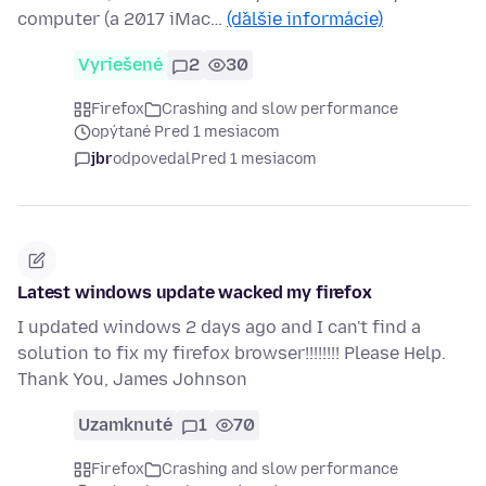
computer (a 2017 iMac…
(ďalšie informácie)
Vyriešené
2
30
Firefox
Crashing and slow performance
opýtané Pred 1 mesiacom
jbr
odpovedal
Pred 1 mesiacom
Latest windows update wacked my firefox
I updated windows 2 days ago and I can't find a
solution to fix my firefox browser!!!!!!!! Please Help.
Thank You, James Johnson
Uzamknuté
1
70
Firefox
Crashing and slow performance