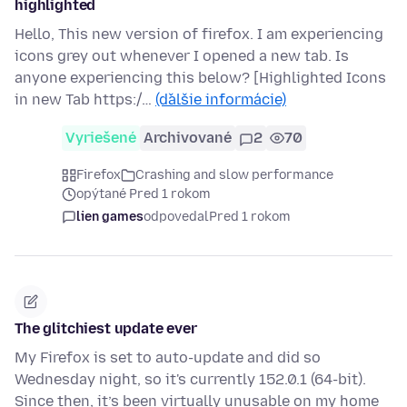
highlighted
Hello, This new version of firefox. I am experiencing
icons grey out whenever I opened a new tab. Is
anyone experiencing this below? [Highlighted Icons
in new Tab https:/…
(ďalšie informácie)
Vyriešené
Archivované
2
70
Firefox
Crashing and slow performance
opýtané Pred 1 rokom
lien games
odpovedal
Pred 1 rokom
The glitchiest update ever
My Firefox is set to auto-update and did so
Wednesday night, so it's currently 152.0.1 (64-bit).
Since then, it’s been virtually unusable on my home