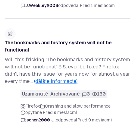
J.Weakley2008
odpovedal
Pred 1 mesiacom
The bookmarks and history system will not be
functional
Will this fricking "The bookmarks and history system
will not be functional" B.S. ever be fixed? Firefox
didn't have this issue for years now for almost a year
every time…
(ďalšie informácie)
Uzamknuté
Archivované
3
130
Firefox
Crashing and slow performance
opýtané Pred 9 mesiacmi
jscher2000 -...
odpovedal
Pred 9 mesiacmi