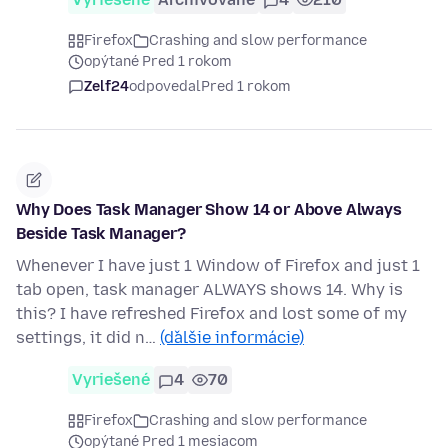
Firefox
Crashing and slow performance
opýtané Pred 1 rokom
Zelf24
odpovedal
Pred 1 rokom
Why Does Task Manager Show 14 or Above Always
Beside Task Manager?
Whenever I have just 1 Window of Firefox and just 1
tab open, task manager ALWAYS shows 14. Why is
this? I have refreshed Firefox and lost some of my
settings, it did n…
(ďalšie informácie)
Vyriešené
4
70
Firefox
Crashing and slow performance
opýtané Pred 1 mesiacom