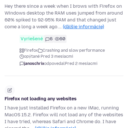
Hey there since a week when I brows with Firefox on
Windows desktop the RAM uses jumped from around
60% spiked to 92-95% RAM and that changed just
come a long a week ago.…
(ďalšie informácie)
Vyriešené
6
60
Firefox
Crashing and slow performance
opýtané Pred 3 mesiacmi
janoschrix
odpovedal
Pred 2 mesiacmi
Firefox not loading any websites
I have just installed Firefox on a new iMac, running
MacOS 15.2. Firefox will not load any of the websites
I have tried, whereas Safari and Chrome do. I have