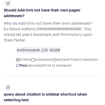
Should Add-On's not have their own pages'
addresses?
Why do Add-On's not have their own addresses?
Ex:About:Addons://0000000000000000/. This
would let users bookmark and find history upon
them faster.
Archivované
3
120
Firefox
Extensions
opýtané Pred 11 mesiacmi
Paul
odpovedal
Pred 11 mesiacmi
query about chatbot in sidebar shortcut when
selecting text