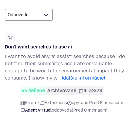
Don't want searches to use ai
I want to avoid any 'ai assist' searches because I do
not find their summaries accurate or valuable
enough to be worth the environmental impact they
consume. I know my w…
(ďalšie informácie)
Vyriešené
Archivované
4
379
Firefox
Extensions
opýtané Pred 8 mesiacmi
Agent virtuel
odpovedal
Pred 8 mesiacmi