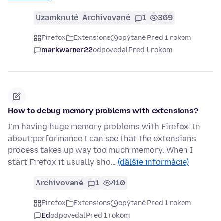
Uzamknuté
Archivované
1
369
Firefox
Extensions
opýtané Pred 1 rokom
markwarner22
odpovedal
Pred 1 rokom
How to debug memory problems with extensions?
I'm having huge memory problems with Firefox. In
about:performance I can see that the extensions
process takes up way too much memory. When I
start Firefox it usually sho…
(ďalšie informácie)
Archivované
1
410
Firefox
Extensions
opýtané Pred 1 rokom
Ed
odpovedal
Pred 1 rokom