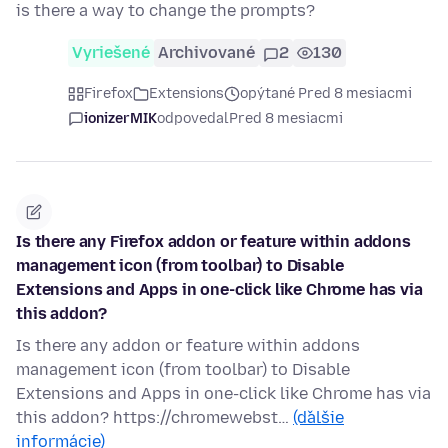
is there a way to change the prompts?
Vyriešené
Archivované
2
130
Firefox
Extensions
opýtané Pred 8 mesiacmi
ionizerMIK
odpovedal
Pred 8 mesiacmi
Is there any Firefox addon or feature within addons
management icon (from toolbar) to Disable
Extensions and Apps in one-click like Chrome has via
this addon?
Is there any addon or feature within addons
management icon (from toolbar) to Disable
Extensions and Apps in one-click like Chrome has via
this addon? https://chromewebst…
(ďalšie
informácie)