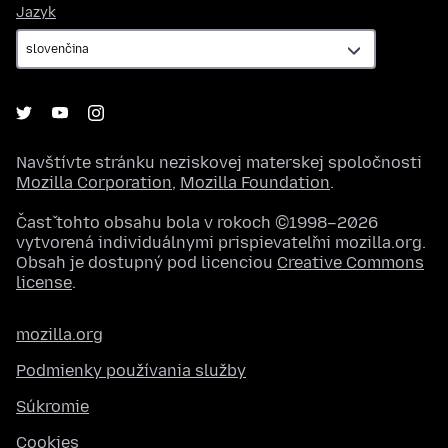
Jazyk
Jazyk
Navštívte stránku neziskovej materskej spoločnosti
Mozilla Corporation
,
Mozilla Foundation
.
Časť tohto obsahu bola v rokoch ©1998–2026
vytvorená individuálnymi prispievateľmi mozilla.org.
Obsah je dostupný pod licenciou
Creative Commons
license
.
mozilla.org
Podmienky používania služby
Súkromie
Cookies