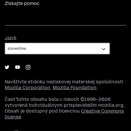
Získajte pomoc
Jazyk
Jazyk
Navštívte stránku neziskovej materskej spoločnosti
Mozilla Corporation
,
Mozilla Foundation
.
Časť tohto obsahu bola v rokoch ©1998–2026
vytvorená individuálnymi prispievateľmi mozilla.org.
Obsah je dostupný pod licenciou
Creative Commons
license
.