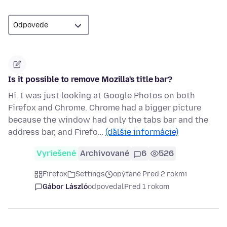
Is it possible to remove Mozilla's title bar?
Hi. I was just looking at Google Photos on both
Firefox and Chrome. Chrome had a bigger picture
because the window had only the tabs bar and the
address bar, and Firefo…
(ďalšie informácie)
Vyriešené
Archivované
6
526
Firefox
Settings
opýtané Pred 2 rokmi
Gábor László
odpovedal
Pred 1 rokom