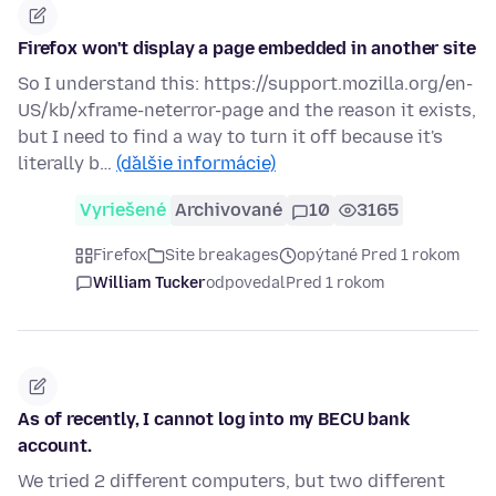
Firefox won't display a page embedded in another site
So I understand this: https://support.mozilla.org/en-
US/kb/xframe-neterror-page and the reason it exists,
but I need to find a way to turn it off because it's
literally b…
(ďalšie informácie)
Vyriešené
Archivované
10
3165
Firefox
Site breakages
opýtané Pred 1 rokom
William Tucker
odpovedal
Pred 1 rokom
As of recently, I cannot log into my BECU bank
account.
We tried 2 different computers, but two different