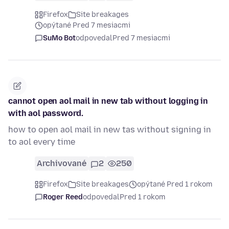
Firefox
Site breakages
opýtané Pred 7 mesiacmi
SuMo Bot
odpovedal
Pred 7 mesiacmi
cannot open aol mail in new tab without logging in
with aol password.
how to open aol mail in new tas without signing in
to aol every time
Archivované
2
250
Firefox
Site breakages
opýtané Pred 1 rokom
Roger Reed
odpovedal
Pred 1 rokom