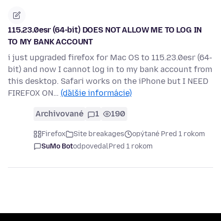
115.23.0esr (64-bit) DOES NOT ALLOW ME TO LOG IN
TO MY BANK ACCOUNT
i just upgraded firefox for Mac OS to 115.23.0esr (64-
bit) and now I cannot log in to my bank account from
this desktop. Safari works on the iPhone but I NEED
FIREFOX ON…
(ďalšie informácie)
Archivované
1
190
Firefox
Site breakages
opýtané Pred 1 rokom
SuMo Bot
odpovedal
Pred 1 rokom