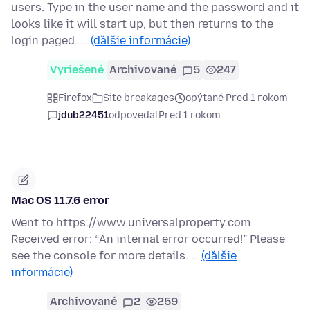
users. Type in the user name and the password and it
looks like it will start up, but then returns to the
login paged. …
(ďalšie informácie)
Vyriešené
Archivované
5
247
Firefox
Site breakages
opýtané Pred 1 rokom
jdub22451
odpovedal
Pred 1 rokom
Mac OS 11.7.6 error
Went to https://www.universalproperty.com
Received error: “An internal error occurred!” Please
see the console for more details. …
(ďalšie
informácie)
Archivované
2
259