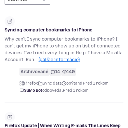
Syncing computer bookmarks to iPhone
Why can't I sync computer bookmarks to iPhone? I
can't get my iPhone to show up on list of connected
devices. I've tried everything in Help. I have a Mozilla
Account. Run…
(ďalšie informácie)
Archivované
14
140
Firefox
Sync data
opýtané Pred 1 rokom
SuMo Bot
odpovedal
Pred 1 rokom
Firefox Update | When Writing E-mails The Lines Keep