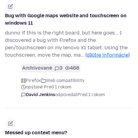
Bug with Google maps website and touchscreen on
windows 11
dunno if this is the right board, but here goes... I
discovered a bug with Firefox and the
pen/touchscreen on my lenovo X1 tablet. Using the
touchscreen, move the map, ma…
(ďalšie informácie)
Archivované
3
468
Firefox
Web compatibility
opýtané Pred 1 rokom
David Jenkins
odpovedal
Pred 1 rokom
Messed up context menu?