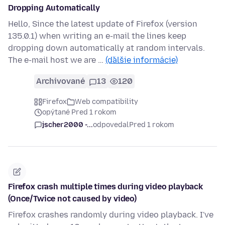
Dropping Automatically
Hello, Since the latest update of Firefox (version
135.0.1) when writing an e-mail the lines keep
dropping down automatically at random intervals.
The e-mail host we are …
(ďalšie informácie)
Archivované
13
120
Firefox
Web compatibility
opýtané Pred 1 rokom
jscher2000 -...
odpovedal
Pred 1 rokom
Firefox crash multiple times during video playback
(Once/Twice not caused by video)
Firefox crashes randomly during video playback. I've