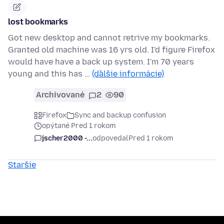
lost bookmarks
Got new desktop and cannot retrive my bookmarks.
Granted old machine was 16 yrs old. I'd figure Firefox
would have have a back up system. I'm 70 years
young and this has …
(ďalšie informácie)
Archivované
2
90
Firefox
Sync and backup confusion
opýtané Pred 1 rokom
jscher2000 -...
odpovedal
Pred 1 rokom
Staršie