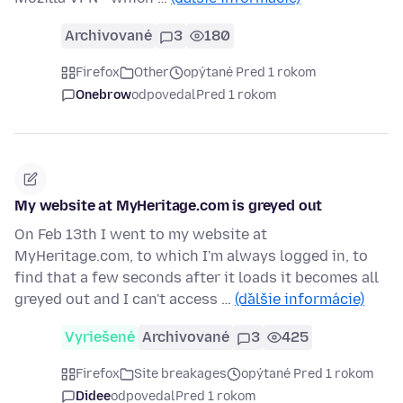
Archivované
3
180
Firefox
Other
opýtané Pred 1 rokom
Onebrow
odpovedal
Pred 1 rokom
My website at MyHeritage.com is greyed out
On Feb 13th I went to my website at
MyHeritage.com, to which I'm always logged in, to
find that a few seconds after it loads it becomes all
greyed out and I can't access …
(ďalšie informácie)
Vyriešené
Archivované
3
425
Firefox
Site breakages
opýtané Pred 1 rokom
Didee
odpovedal
Pred 1 rokom