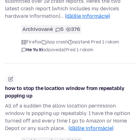
submitted over 10 crash reports. Here's the two
latest crash report (which includes my device's
hardware information)…
(ďalšie informácie)
Archivované
5
376
Firefox
App crash
opýtané Pred 1 rokom
He Yu Xi
odpovedal
Pred 1 rokom
how to stop the location window from repeatably
popping up
All of a sudden the allow location permission
window is popping up repeatably. I have the option
turned off and every time I go to Amazon or Home
Depot or any such place…
(ďalšie informácie)