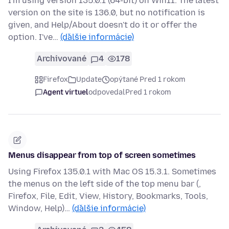
I'm using version 135.0.1 (64-bit) on Win11. The latest
version on the site is 136.0, but no notification is
given, and Help/About doesn't do it or offer the
option. I've…
(ďalšie informácie)
Archivované
4
178
Firefox
Update
opýtané Pred 1 rokom
Agent virtuel
odpovedal
Pred 1 rokom
Menus disappear from top of screen sometimes
Using Firefox 135.0.1 with Mac OS 15.3.1. Sometimes
the menus on the left side of the top menu bar (,
Firefox, File, Edit, View, History, Bookmarks, Tools,
Window, Help)…
(ďalšie informácie)