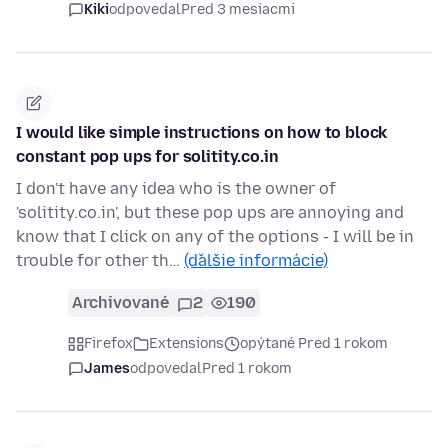
Kiki
odpovedal
Pred 3 mesiacmi
I would like simple instructions on how to block
constant pop ups for solitity.co.in
I don't have any idea who is the owner of
'solitity.co.in', but these pop ups are annoying and
know that I click on any of the options - I will be in
trouble for other th…
(ďalšie informácie)
Archivované
2
190
Firefox
Extensions
opýtané Pred 1 rokom
James
odpovedal
Pred 1 rokom