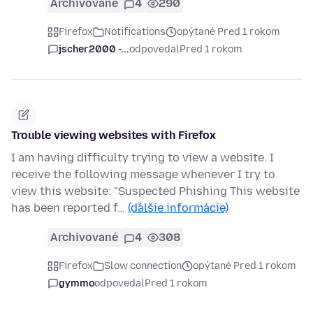
Archivované
4
290
Firefox
Notifications
opýtané Pred 1 rokom
jscher2000 -...
odpovedal
Pred 1 rokom
Trouble viewing websites with Firefox
I am having difficulty trying to view a website. I
receive the following message whenever I try to
view this website: "Suspected Phishing This website
has been reported f…
(ďalšie informácie)
Archivované
4
308
Firefox
Slow connection
opýtané Pred 1 rokom
gymmo
odpovedal
Pred 1 rokom