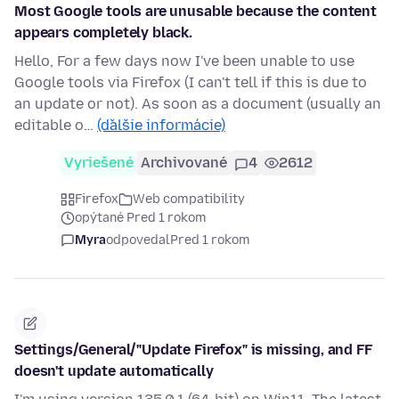
Most Google tools are unusable because the content
appears completely black.
Hello, For a few days now I've been unable to use
Google tools via Firefox (I can't tell if this is due to
an update or not). As soon as a document (usually an
editable o…
(ďalšie informácie)
Vyriešené
Archivované
4
2612
Firefox
Web compatibility
opýtané Pred 1 rokom
Myra
odpovedal
Pred 1 rokom
Settings/General/"Update Firefox" is missing, and FF
doesn't update automatically