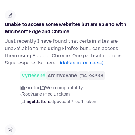
Unable to access some websites but am able to with
Microsoft Edge and Chrome
Just recently I have found that certain sites are
unavailable to me using Firefox but I can access
them using Edge or Chrome. One particular one is
Squarespace. Is there…
(ďalšie informácie)
Vyriešené
Archivované
4
238
Firefox
Web compatibility
opýtané Pred 1 rokom
nigeldalton
odpovedal
Pred 1 rokom