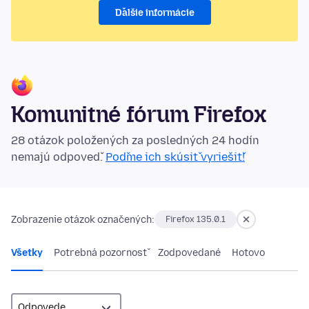
Ďalšie informácie
Komunitné fórum Firefox
28 otázok položených za posledných 24 hodín
nemajú odpoveď.
Poďme ich skúsiť vyriešiť!
Zobrazenie otázok označených:
Firefox 135.0.1
Všetky
Potrebná pozornosť
Zodpovedané
Hotovo