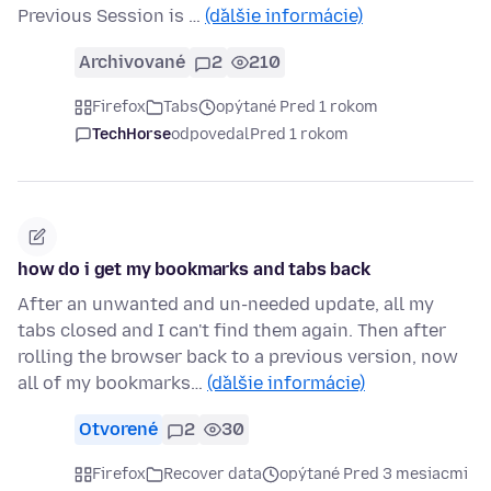
Previous Session is …
(ďalšie informácie)
Archivované
2
210
Firefox
Tabs
opýtané Pred 1 rokom
TechHorse
odpovedal
Pred 1 rokom
how do i get my bookmarks and tabs back
After an unwanted and un-needed update, all my
tabs closed and I can't find them again. Then after
rolling the browser back to a previous version, now
all of my bookmarks…
(ďalšie informácie)
Otvorené
2
30
Firefox
Recover data
opýtané Pred 3 mesiacmi