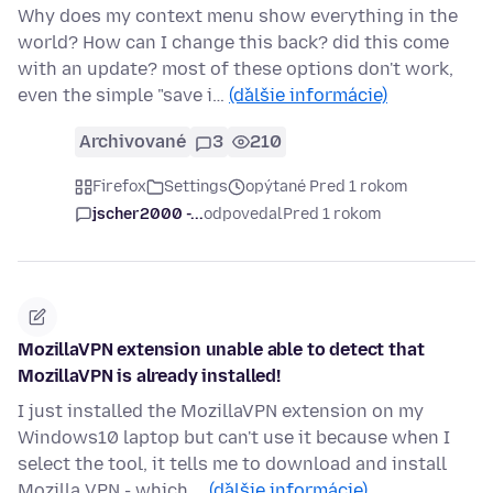
Why does my context menu show everything in the
world? How can I change this back? did this come
with an update? most of these options don't work,
even the simple "save i…
(ďalšie informácie)
Archivované
3
210
Firefox
Settings
opýtané Pred 1 rokom
jscher2000 -...
odpovedal
Pred 1 rokom
MozillaVPN extension unable able to detect that
MozillaVPN is already installed!
I just installed the MozillaVPN extension on my
Windows10 laptop but can't use it because when I
select the tool, it tells me to download and install
Mozilla VPN - which …
(ďalšie informácie)