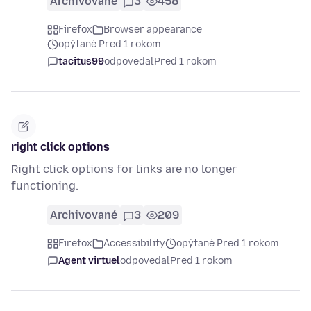
Archivované
3
458
Firefox
Browser appearance
opýtané Pred 1 rokom
tacitus99
odpovedal
Pred 1 rokom
right click options
Right click options for links are no longer
functioning.
Archivované
3
209
Firefox
Accessibility
opýtané Pred 1 rokom
Agent virtuel
odpovedal
Pred 1 rokom