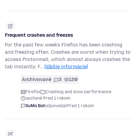
Frequent crashes and freezes
For the past few weeks Firefox has been crashing
and freezing often. Crashes are worst when trying to
access Protonmail, which almost always crashes the
tab instantly. F…
(ďalšie informácie)
Archivované
3
120
Firefox
Crashing and slow performance
opýtané Pred 1 rokom
SuMo Bot
odpovedal
Pred 1 rokom