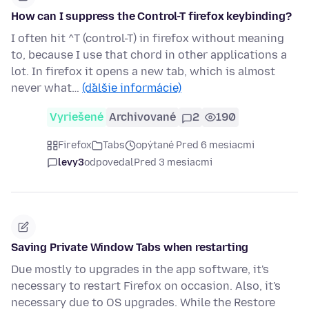
How can I suppress the Control-T firefox keybinding?
I often hit ^T (control-T) in firefox without meaning
to, because I use that chord in other applications a
lot. In firefox it opens a new tab, which is almost
never what…
(ďalšie informácie)
Vyriešené
Archivované
2
190
Firefox
Tabs
opýtané Pred 6 mesiacmi
levy3
odpovedal
Pred 3 mesiacmi
Saving Private Window Tabs when restarting
Due mostly to upgrades in the app software, it's
necessary to restart Firefox on occasion. Also, it's
necessary due to OS upgrades. While the Restore