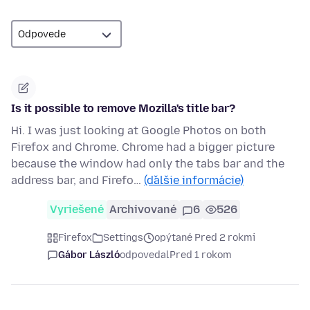
Is it possible to remove Mozilla's title bar?
Hi. I was just looking at Google Photos on both
Firefox and Chrome. Chrome had a bigger picture
because the window had only the tabs bar and the
address bar, and Firefo…
(ďalšie informácie)
Vyriešené
Archivované
6
526
Firefox
Settings
opýtané Pred 2 rokmi
Gábor László
odpovedal
Pred 1 rokom