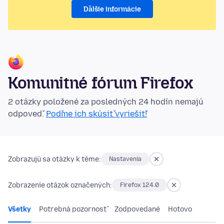
Ďalšie informácie
Komunitné fórum Firefox
2 otázky položené za posledných 24 hodín nemajú
odpoveď.
Poďme ich skúsiť vyriešiť!
Zobrazujú sa otázky k téme:
Nastavenia
Zobrazenie otázok označených:
Firefox 124.0
Všetky
Potrebná pozornosť
Zodpovedané
Hotovo