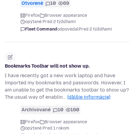
Otvorené
10
69
Firefox
Browser appearance
opýtané Pred 2 týždňami
Fleet Command
odpovedal
Pred 2 týždňami
Bookmarks Toolbar will not show up.
I have recently got a new work laptop and have
imported my bookmarks and passwords. However, I
am unable to get the bookmarks toolbar to show up?
The usual way of enablin…
(ďalšie informácie)
Archivované
10
160
Firefox
Browser appearance
opýtané Pred 1 rokom