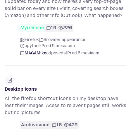
I updated today and now there's a very top-of-page
solid bar on every site I visit, covering search boxes
(Amazon) and other info (Outlook). What happened?
Vyriešené
19
220
Firefox
Browser appearance
opýtané Pred 5 mesiacmi
MAGAMike
odpovedal
Pred 5 mesiacmi
Desktop icons
All the firefox shortcut icons on my desktop have
lost their images. Acess to relavent pages still works
but no 'pictures'
Archivované
18
429