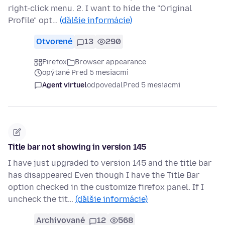
right-click menu. 2. I want to hide the "Original
Profile" opt…
(ďalšie informácie)
Otvorené
13
290
Firefox
Browser appearance
opýtané Pred 5 mesiacmi
Agent virtuel
odpovedal
Pred 5 mesiacmi
Title bar not showing in version 145
I have just upgraded to version 145 and the title bar
has disappeared Even though I have the Title Bar
option checked in the customize firefox panel. If I
uncheck the tit…
(ďalšie informácie)
Archivované
12
568