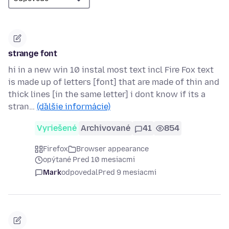
strange font
hi in a new win 10 instal most text incl Fire Fox text
is made up of letters [font] that are made of thin and
thick lines [in the same letter] i dont know if its a
stran…
(ďalšie informácie)
Vyriešené
Archivované
41
854
Firefox
Browser appearance
opýtané Pred 10 mesiacmi
Mark
odpovedal
Pred 9 mesiacmi