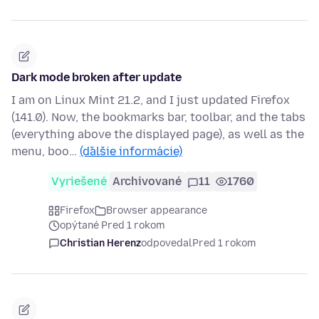
Dark mode broken after update
I am on Linux Mint 21.2, and I just updated Firefox
(141.0). Now, the bookmarks bar, toolbar, and the tabs
(everything above the displayed page), as well as the
menu, boo…
(ďalšie informácie)
Vyriešené
Archivované
11
1760
Firefox
Browser appearance
opýtané Pred 1 rokom
Christian Herenz
odpovedal
Pred 1 rokom