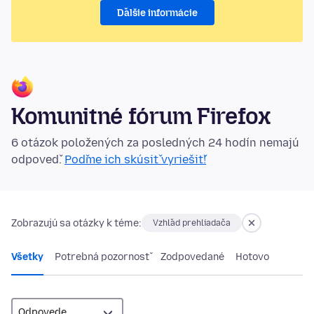
Ďalšie informácie
Komunitné fórum Firefox
6 otázok položených za posledných 24 hodín nemajú
odpoveď.
Poďme ich skúsiť vyriešiť!
Zobrazujú sa otázky k téme:
Vzhľad prehliadača
Všetky
Potrebná pozornosť
Zodpovedané
Hotovo