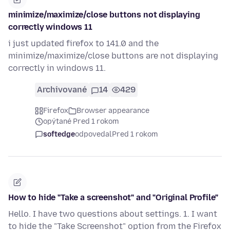
minimize/maximize/close buttons not displaying
correctly windows 11
i just updated firefox to 141.0 and the
minimize/maximize/close buttons are not displaying
correctly in windows 11.
Archivované
14
429
Firefox
Browser appearance
opýtané Pred 1 rokom
softedge
odpovedal
Pred 1 rokom
How to hide "Take a screenshot" and "Original Profile"
Hello. I have two questions about settings. 1. I want
to hide the "Take Screenshot" option from the Firefox