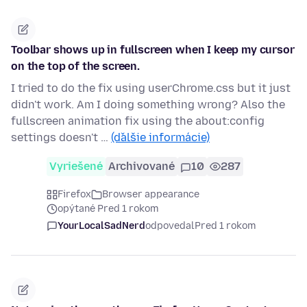
Toolbar shows up in fullscreen when I keep my cursor
on the top of the screen.
I tried to do the fix using userChrome.css but it just
didn't work. Am I doing something wrong? Also the
fullscreen animation fix using the about:config
settings doesn't …
(ďalšie informácie)
Vyriešené
Archivované
10
287
Firefox
Browser appearance
opýtané Pred 1 rokom
YourLocalSadNerd
odpovedal
Pred 1 rokom