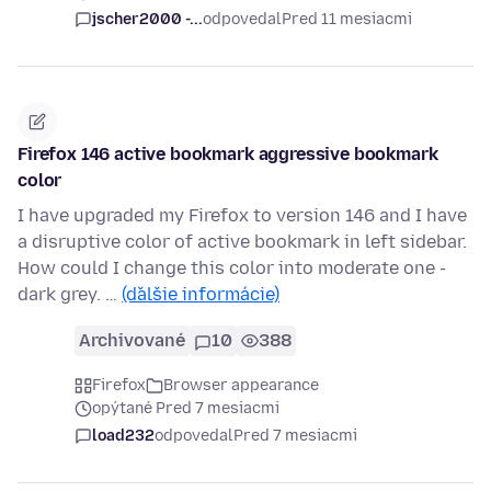
jscher2000 -...
odpovedal
Pred 11 mesiacmi
Firefox 146 active bookmark aggressive bookmark
color
I have upgraded my Firefox to version 146 and I have
a disruptive color of active bookmark in left sidebar.
How could I change this color into moderate one -
dark grey. …
(ďalšie informácie)
Archivované
10
388
Firefox
Browser appearance
opýtané Pred 7 mesiacmi
load232
odpovedal
Pred 7 mesiacmi