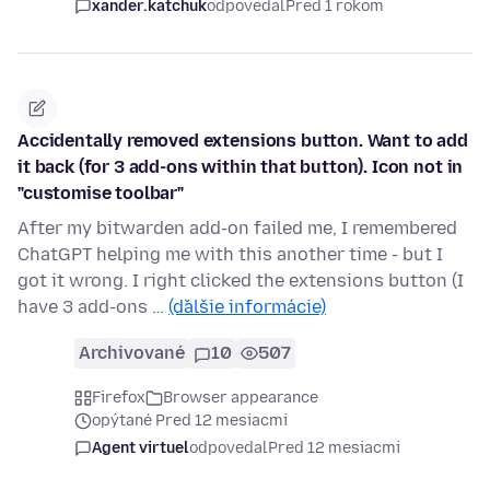
xander.katchuk
odpovedal
Pred 1 rokom
Accidentally removed extensions button. Want to add
it back (for 3 add-ons within that button). Icon not in
"customise toolbar"
After my bitwarden add-on failed me, I remembered
ChatGPT helping me with this another time - but I
got it wrong. I right clicked the extensions button (I
have 3 add-ons …
(ďalšie informácie)
Archivované
10
507
Firefox
Browser appearance
opýtané Pred 12 mesiacmi
Agent virtuel
odpovedal
Pred 12 mesiacmi