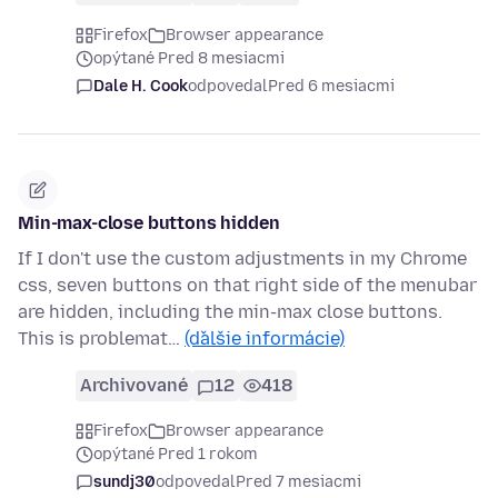
Firefox
Browser appearance
opýtané Pred 8 mesiacmi
Dale H. Cook
odpovedal
Pred 6 mesiacmi
Min-max-close buttons hidden
If I don't use the custom adjustments in my Chrome
css, seven buttons on that right side of the menubar
are hidden, including the min-max close buttons.
This is problemat…
(ďalšie informácie)
Archivované
12
418
Firefox
Browser appearance
opýtané Pred 1 rokom
sundj30
odpovedal
Pred 7 mesiacmi