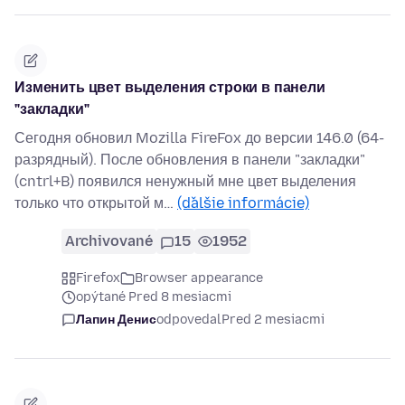
Изменить цвет выделения строки в панели
"закладки"
Сегодня обновил Mozilla FireFox до версии 146.0 (64-
разрядный). После обновления в панели "закладки"
(cntrl+B) появился ненужный мне цвет выделения
только что открытой м…
(ďalšie informácie)
Archivované
15
1952
Firefox
Browser appearance
opýtané Pred 8 mesiacmi
Лапин Денис
odpovedal
Pred 2 mesiacmi