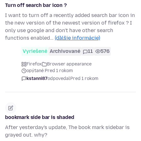
Turn off search bar icon ?
I want to turn off a recently added search bar icon in
the new version of the newest version of firefox ? I
only use google and don't have other search
functions enabled…
(ďalšie informácie)
Vyriešené
Archivované
11
576
Firefox
Browser appearance
opýtané Pred 1 rokom
kstanni87
odpovedal
Pred 1 rokom
bookmark side bar is shaded
After yesterday's update, The book mark sidebar is
grayed out. why?