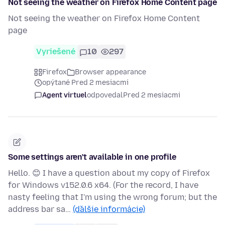
Not seeing the weather on Firefox Home Content page
Not seeing the weather on Firefox Home Content
page
Vyriešené
10
297
Firefox
Browser appearance
opýtané Pred 2 mesiacmi
Agent virtuel
odpovedal
Pred 2 mesiacmi
Some settings aren't available in one profile
Hello. 😊 I have a question about my copy of Firefox
for Windows v152.0.6 x64. (For the record, I have
nasty feeling that I'm using the wrong forum; but the
address bar sa…
(ďalšie informácie)