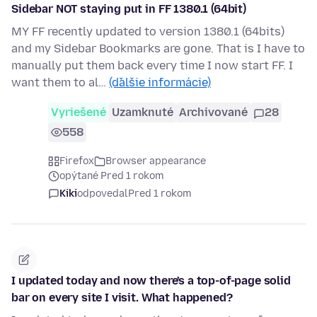
Sidebar NOT staying put in FF 1380.1 (64bit)
MY FF recently updated to version 1380.1 (64bits)
and my Sidebar Bookmarks are gone. That is I have to
manually put them back every time I now start FF. I
want them to al…
(ďalšie informácie)
Vyriešené
Uzamknuté
Archivované
28
558
Firefox
Browser appearance
opýtané Pred 1 rokom
Kiki
odpovedal
Pred 1 rokom
I updated today and now there's a top-of-page solid
bar on every site I visit. What happened?