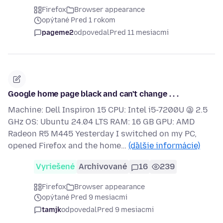
Firefox
Browser appearance
opýtané Pred 1 rokom
pageme2
odpovedal
Pred 11 mesiacmi
Google home page black and can't change . . .
Machine: Dell Inspiron 15 CPU: Intel i5-7200U @ 2.5
GHz OS: Ubuntu 24.04 LTS RAM: 16 GB GPU: AMD
Radeon R5 M445 Yesterday I switched on my PC,
opened Firefox and the home…
(ďalšie informácie)
Vyriešené
Archivované
16
239
Firefox
Browser appearance
opýtané Pred 9 mesiacmi
tamjk
odpovedal
Pred 9 mesiacmi