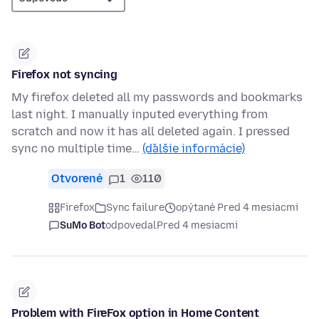
Firefox not syncing
My firefox deleted all my passwords and bookmarks
last night. I manually inputed everything from
scratch and now it has all deleted again. I pressed
sync no multiple time…
(ďalšie informácie)
Otvorené
1
110
Firefox
Sync failure
opýtané Pred 4 mesiacmi
SuMo Bot
odpovedal
Pred 4 mesiacmi
Problem with FireFox option in Home Content