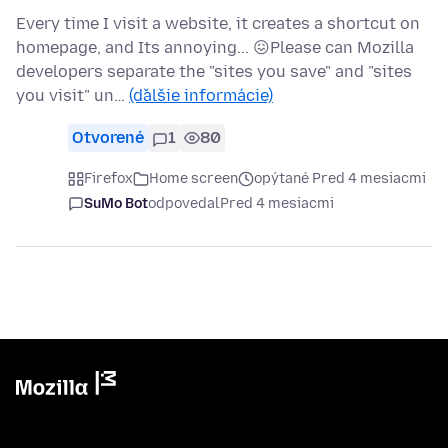
Every time I visit a website, it creates a shortcut on
homepage, and Its annoying... 😖Please can Mozilla
developers separate the "sites you save" and "sites
you visit" un…
(ďalšie informácie)
Otvorené
1
80
Firefox
Home screen
opýtané Pred 4 mesiacmi
SuMo Bot
odpovedal
Pred 4 mesiacmi