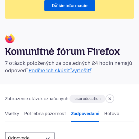
Ďalšie informácie
Komunitné fórum Firefox
7 otázok položených za posledných 24 hodín nemajú
odpoveď.
Poďme ich skúsiť vyriešiť!
Zobrazenie otázok označených:
usereducation
Všetky
Potrebná pozornosť
Zodpovedané
Hotovo