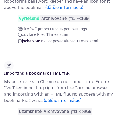
Roboforms password keeper and have an icon for it
above the bookma…
(ďalšie informácie)
Vyriešené
Archivované
1
169
Firefox
Import and export settings
opýtané Pred 11 mesiacmi
jscher2000 -...
odpovedal
Pred 11 mesiacmi
Importing a bookmark HTML file.
My bookmarks in Chrome do not import into Firefox.
I've Tried importing right from the Chrome browser
and importing with an HTML file. No success with my
bookmarks. I was…
(ďalšie informácie)
Uzamknuté
Archivované
1
259