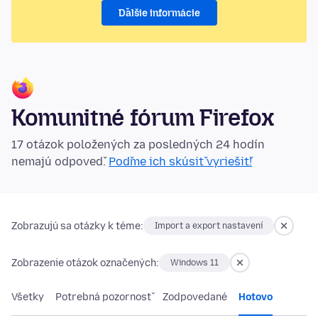
Ďalšie informácie
Komunitné fórum Firefox
17 otázok položených za posledných 24 hodín
nemajú odpoveď.
Poďme ich skúsiť vyriešiť!
Zobrazujú sa otázky k téme:
Import a export nastavení
Zobrazenie otázok označených:
Windows 11
Všetky
Potrebná pozornosť
Zodpovedané
Hotovo