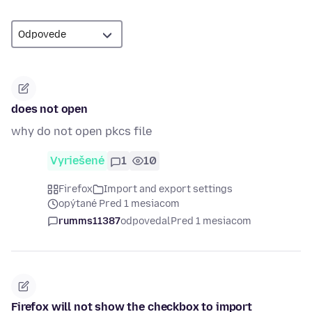
does not open
why do not open pkcs file
Vyriešené
1
10
Firefox
Import and export settings
opýtané Pred 1 mesiacom
rumms11387
odpovedal
Pred 1 mesiacom
Firefox will not show the checkbox to import