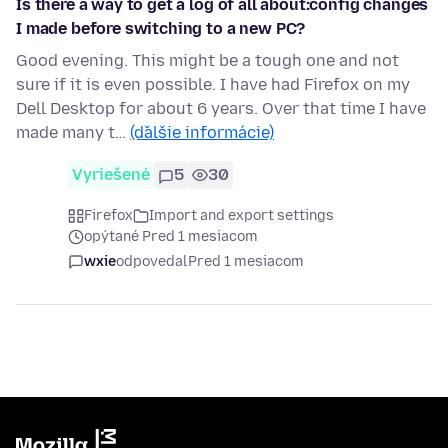
Is there a way to get a log of all about:config changes
I made before switching to a new PC?
Good evening. This might be a tough one and not
sure if it is even possible. I have had Firefox on my
Dell Desktop for about 6 years. Over that time I have
made many t…
(ďalšie informácie)
Vyriešené
5
30
Firefox
Import and export settings
opýtané Pred 1 mesiacom
wxie
odpovedal
Pred 1 mesiacom