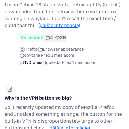
I'm on Debian 13 stable with firefox nightly (tarball)
downloaded from the firefox website with firefox
running on wayland. I don't recall the exact time /
build that thi…
(ďalšie informácie)
Vyriešené
4
20
Firefox
Browser appearance
opýtané Pred 1 mesiacom
TyDraniu
odpovedal
Pred 1 mesiacom
Why is the VPN button so big?
So, I recently updated my copy of Mozilla Firefox,
and I noticed something strange. The button for the
built-in VPN is disproportionately large to other
buttons and click…
(ďalšie informácie)