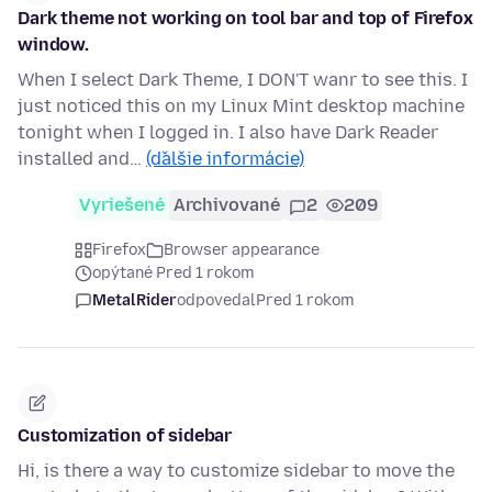
Dark theme not working on tool bar and top of Firefox
window.
When I select Dark Theme, I DON'T wanr to see this. I
just noticed this on my Linux Mint desktop machine
tonight when I logged in. I also have Dark Reader
installed and…
(ďalšie informácie)
Vyriešené
Archivované
2
209
Firefox
Browser appearance
opýtané Pred 1 rokom
MetalRider
odpovedal
Pred 1 rokom
Customization of sidebar
Hi, is there a way to customize sidebar to move the