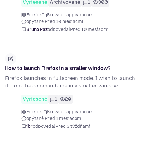
Vyriešené
Archivované
1
300
Firefox
Browser appearance
opýtané Pred 10 mesiacmi
Bruno Paz
odpovedal
Pred 10 mesiacmi
How to launch Firefox in a smaller window?
Firefox launches in fullscreen mode. I wish to launch
it from the command-line in a smaller window.
Vyriešené
1
20
Firefox
Browser appearance
opýtané Pred 1 mesiacom
jbr
odpovedal
Pred 3 týždňami