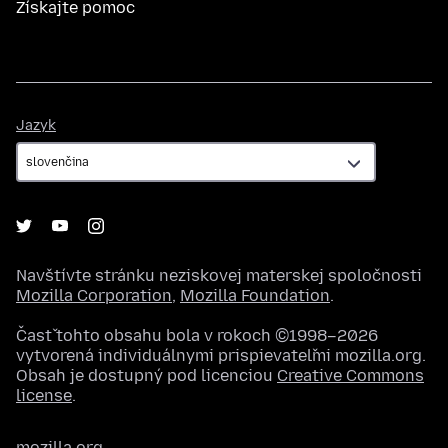
Získajte pomoc
Jazyk
Jazyk
Navštívte stránku neziskovej materskej spoločnosti
Mozilla Corporation
,
Mozilla Foundation
.
Časť tohto obsahu bola v rokoch ©1998–2026
vytvorená individuálnymi prispievateľmi mozilla.org.
Obsah je dostupný pod licenciou
Creative Commons
license
.
mozilla.org