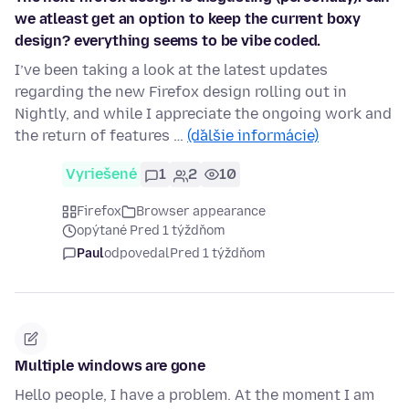
we atleast get an option to keep the current boxy
design? everything seems to be vibe coded.
I’ve been taking a look at the latest updates
regarding the new Firefox design rolling out in
Nightly, and while I appreciate the ongoing work and
the return of features …
(ďalšie informácie)
Vyriešené
1
2
10
Firefox
Browser appearance
opýtané Pred 1 týždňom
Paul
odpovedal
Pred 1 týždňom
Multiple windows are gone
Hello people, I have a problem. At the moment I am