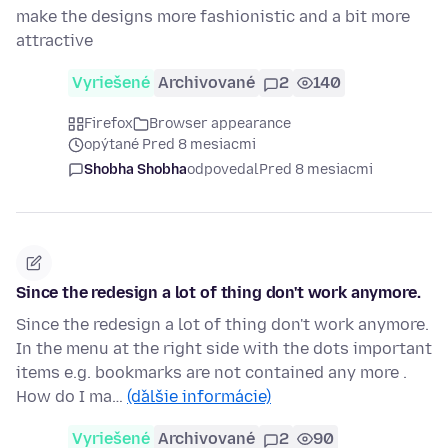
make the designs more fashionistic and a bit more
attractive
Vyriešené
Archivované
2
140
Firefox
Browser appearance
opýtané Pred 8 mesiacmi
Shobha Shobha
odpovedal
Pred 8 mesiacmi
Since the redesign a lot of thing don't work anymore.
Since the redesign a lot of thing don't work anymore.
In the menu at the right side with the dots important
items e.g. bookmarks are not contained any more .
How do I ma…
(ďalšie informácie)
Vyriešené
Archivované
2
90