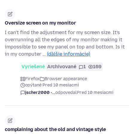
Oversize screen on my monitor
I can't find the adjustment for my screen size. It's
overrunning all the edges of my monitor making it
impossible to see my panel on top and bottom. Is it
in my computer …
(ďalšie informácie)
Vyriešené
Archivované
1
169
Firefox
Browser appearance
opýtané Pred 10 mesiacmi
jscher2000 -...
odpovedal
Pred 10 mesiacmi
complaining about the old and vintage style