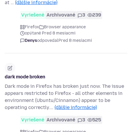
at …
(ďalšie informácie)
Vyriešené
Archivované
3
239
Firefox
Browser appearance
opýtané Pred 8 mesiacmi
Denys
odpovedal
Pred 8 mesiacmi
dark mode broken
Dark mode in Firefox has broken just now. The issue
appears restricted to Firefox - all other elements in
environment (Ubuntu/Cinnamon) appear to be
operating correctly.…
(ďalšie informácie)
Vyriešené
Archivované
3
525
Firefox
Browser appearance