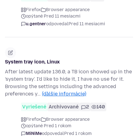
Firefox
Browser appearance
opýtané Pred 11 mesiacmi
u.gentner
odpovedal
Pred 11 mesiacmi
System tray icon, Linux
After latest update 136.0, a TB icon showed up in the
'system tray'. I'd like to hide it, I have no use for it.
Browsing the settings including the advanced
preferences y…
(ďalšie informácie)
Vyriešené
Archivované
2
140
Firefox
Browser appearance
opýtané Pred 1 rokom
MiNiMe
odpovedal
Pred 1 rokom