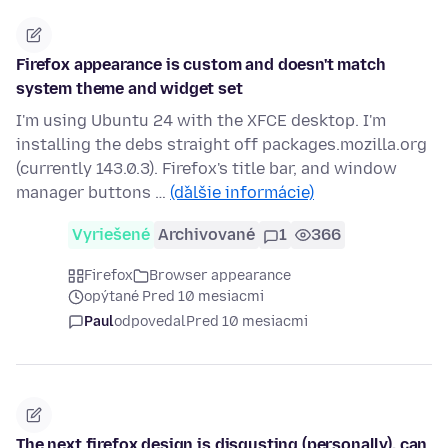
Firefox appearance is custom and doesn't match
system theme and widget set
I'm using Ubuntu 24 with the XFCE desktop. I'm
installing the debs straight off packages.mozilla.org
(currently 143.0.3). Firefox's title bar, and window
manager buttons …
(ďalšie informácie)
Vyriešené
Archivované
1
366
Firefox
Browser appearance
opýtané Pred 10 mesiacmi
Paul
odpovedal
Pred 10 mesiacmi
The next firefox design is disgusting (personally). can