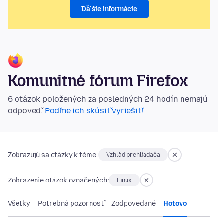
Ďalšie informácie
Komunitné fórum Firefox
6 otázok položených za posledných 24 hodín nemajú
odpoveď.
Poďme ich skúsiť vyriešiť!
Zobrazujú sa otázky k téme:
Vzhľad prehliadača
Zobrazenie otázok označených:
Linux
Všetky
Potrebná pozornosť
Zodpovedané
Hotovo