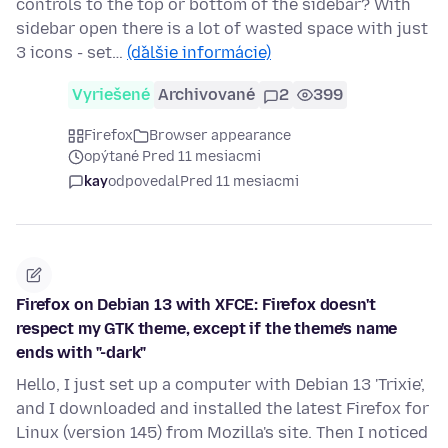
controls to the top or bottom of the sidebar? With
sidebar open there is a lot of wasted space with just
3 icons - set…
(ďalšie informácie)
Vyriešené
Archivované
2
399
Firefox
Browser appearance
opýtané Pred 11 mesiacmi
kay
odpovedal
Pred 11 mesiacmi
Firefox on Debian 13 with XFCE: Firefox doesn't
respect my GTK theme, except if the theme's name
ends with "-dark"
Hello, I just set up a computer with Debian 13 'Trixie',
and I downloaded and installed the latest Firefox for
Linux (version 145) from Mozilla's site. Then I noticed