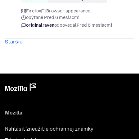
Firefox
Browser appearance
opýtané Pred 6 mesiacmi
originalraven
odpovedal
Pred 6 mesiacmi
Staršie
Mozilla
Nahlásiť zneužitie ochrannej známky