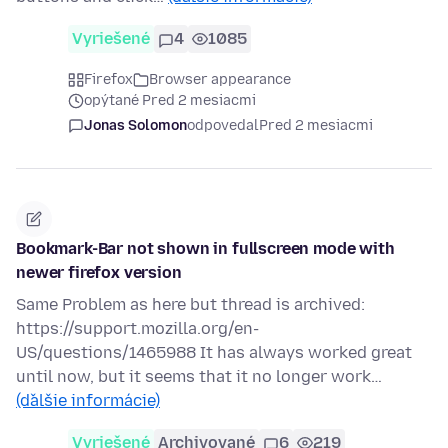
Vyriešené
4
1085
Firefox
Browser appearance
opýtané Pred 2 mesiacmi
Jonas Solomon
odpovedal
Pred 2 mesiacmi
Bookmark-Bar not shown in fullscreen mode with
newer firefox version
Same Problem as here but thread is archived:
https://support.mozilla.org/en-
US/questions/1465988 It has always worked great
until now, but it seems that it no longer work…
(ďalšie informácie)
Vyriešené
Archivované
6
219