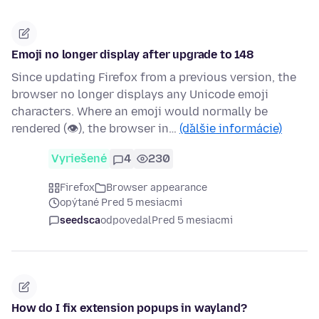
Emoji no longer display after upgrade to 148
Since updating Firefox from a previous version, the
browser no longer displays any Unicode emoji
characters. Where an emoji would normally be
rendered (👁), the browser in…
(ďalšie informácie)
Vyriešené
4
230
Firefox
Browser appearance
opýtané Pred 5 mesiacmi
seedsca
odpovedal
Pred 5 mesiacmi
How do I fix extension popups in wayland?