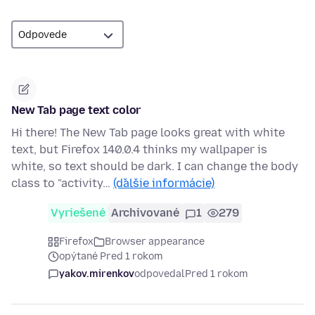
New Tab page text color
Hi there! The New Tab page looks great with white
text, but Firefox 140.0.4 thinks my wallpaper is
white, so text should be dark. I can change the body
class to "activity…
(ďalšie informácie)
Vyriešené
Archivované
1
279
Firefox
Browser appearance
opýtané Pred 1 rokom
yakov.mirenkov
odpovedal
Pred 1 rokom