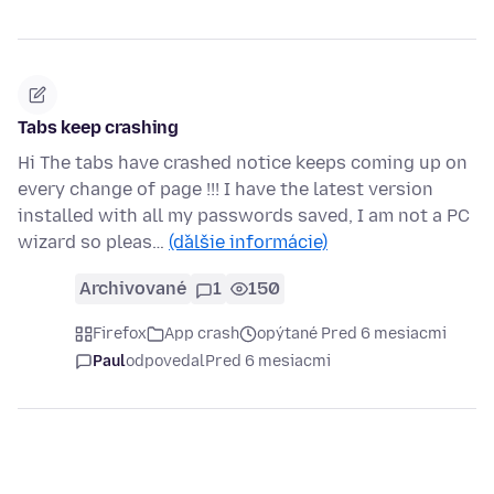
Tabs keep crashing
Hi The tabs have crashed notice keeps coming up on
every change of page !!! I have the latest version
installed with all my passwords saved, I am not a PC
wizard so pleas…
(ďalšie informácie)
Archivované
1
150
Firefox
App crash
opýtané Pred 6 mesiacmi
Paul
odpovedal
Pred 6 mesiacmi