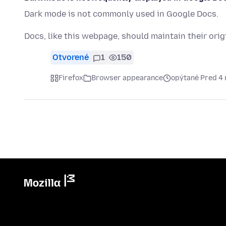
Dark mode is not commonly used in Google Docs.
Docs, like this webpage, should maintain their ori
Otvorené
1
150
Firefox
Browser appearance
opýtané Pred 4