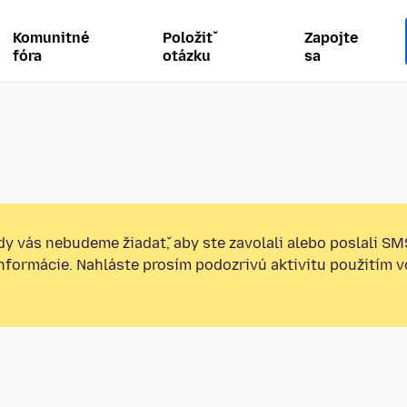
Komunitné
Položiť
Zapojte
fóra
otázku
sa
y vás nebudeme žiadať, aby ste zavolali alebo poslali SM
informácie. Nahláste prosím podozrivú aktivitu použitím v