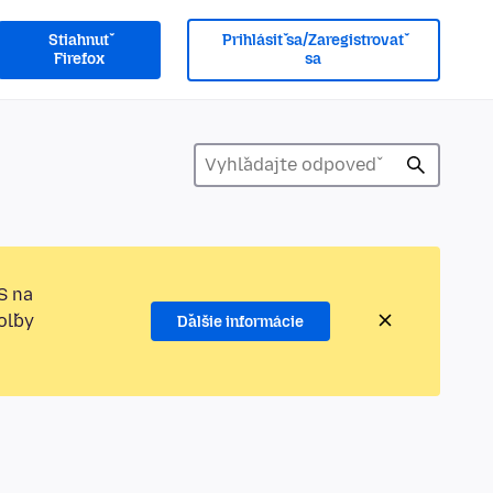
Stiahnuť
Prihlásiť sa/Zaregistrovať
Firefox
sa
S na
oľby
Ďalšie informácie