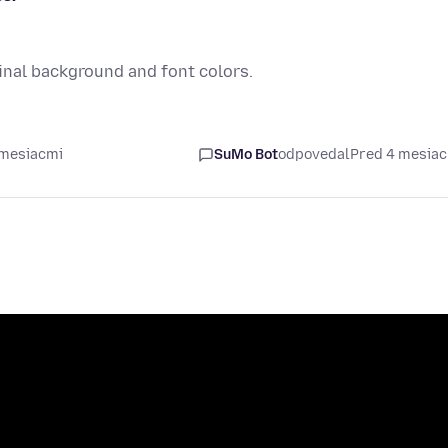
ginal background and font colors.
 mesiacmi
SuMo Bot
odpovedal
Pred 4 mesia