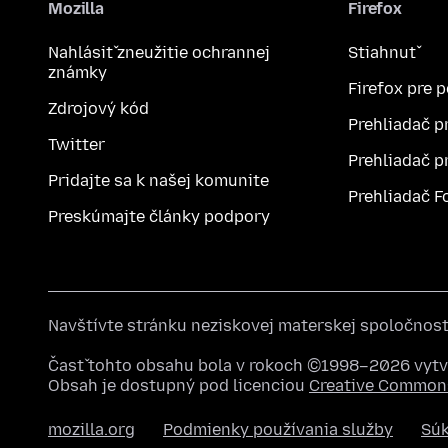
Mozilla
Firefox
Nahlásiť zneužitie ochrannej
Stiahnuť
známky
Firefox pre 
Zdrojový kód
Prehliadač p
Twitter
Prehliadač p
Pridajte sa k našej komunite
Prehliadač F
Preskúmajte články podpory
Navštívte stránku neziskovej materskej spoločnos
Časť tohto obsahu bola v rokoch ©1998–2026 vytvo
Obsah je dostupný pod licenciou
Creative Commons
mozilla.org
Podmienky používania služby
Sú