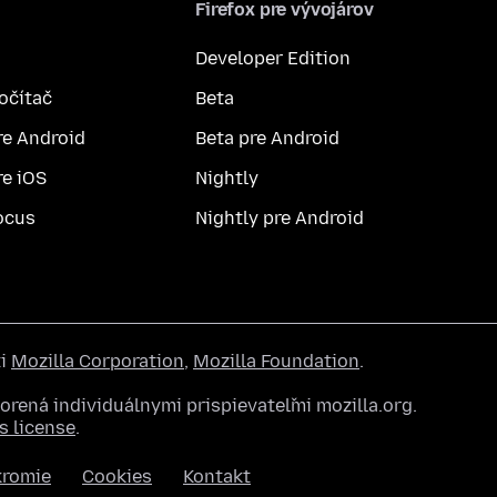
Firefox pre vývojárov
Developer Edition
počítač
Beta
re Android
Beta pre Android
re iOS
Nightly
ocus
Nightly pre Android
ti
Mozilla Corporation
,
Mozilla Foundation
.
rená individuálnymi prispievateľmi mozilla.org.
 license
.
kromie
Cookies
Kontakt