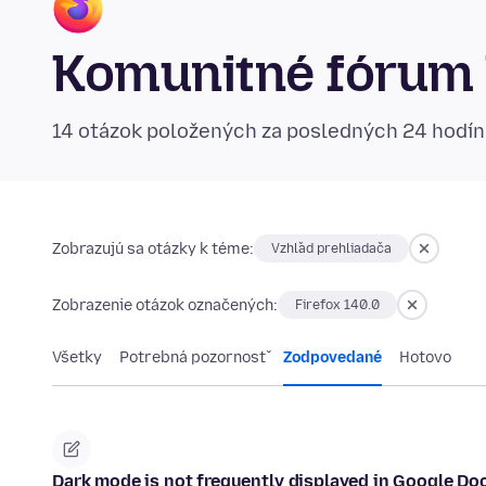
Komunitné fórum 
14 otázok položených za posledných 24 hodí
Zobrazujú sa otázky k téme:
Vzhľad prehliadača
Zobrazenie otázok označených:
Firefox 140.0
Všetky
Potrebná pozornosť
Zodpovedané
Hotovo
Dark mode is not frequently displayed in Google Doc