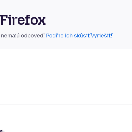
Firefox
n nemajú odpoveď.
Poďme ich skúsiť vyriešiť!
s.