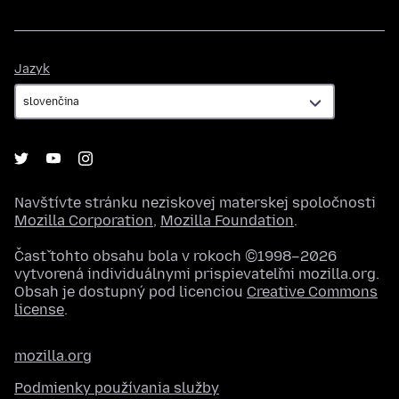
Jazyk
Jazyk
Navštívte stránku neziskovej materskej spoločnosti
Mozilla Corporation
,
Mozilla Foundation
.
Časť tohto obsahu bola v rokoch ©1998–2026
vytvorená individuálnymi prispievateľmi mozilla.org.
Obsah je dostupný pod licenciou
Creative Commons
license
.
mozilla.org
Podmienky používania služby