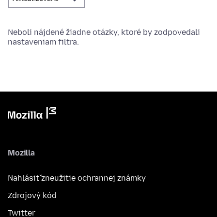
Neboli nájdené žiadne otázky, ktoré by zodpovedali
nastaveniam filtra.
Mozilla
Nahlásiť zneužitie ochrannej známky
Zdrojový kód
Twitter