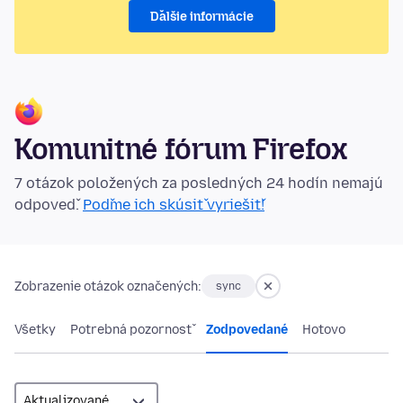
Ďalšie informácie
Komunitné fórum Firefox
7 otázok položených za posledných 24 hodín nemajú
odpoveď.
Poďme ich skúsiť vyriešiť!
Zobrazenie otázok označených:
sync
Všetky
Potrebná pozornosť
Zodpovedané
Hotovo