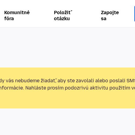
Komunitné
Položiť
Zapojte
fóra
otázku
sa
y vás nebudeme žiadať, aby ste zavolali alebo poslali SM
informácie. Nahláste prosím podozrivú aktivitu použitím v