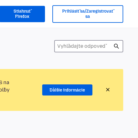
Stiahnuť
Prihlásiť sa/Zaregistrovať
Firefox
sa
S na
oľby
Ďalšie informácie