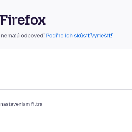
Firefox
n nemajú odpoveď.
Poďme ich skúsiť vyriešiť!
nastaveniam filtra.