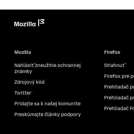
Mozilla
Firefox
Nahlásiť zneužitie ochrannej
Stiahnuť
známky
Firefox pre 
Zdrojový kód
Prehliadač p
Twitter
Prehliadač p
Pridajte sa k našej komunite
Prehliadač F
Preskúmajte články podpory