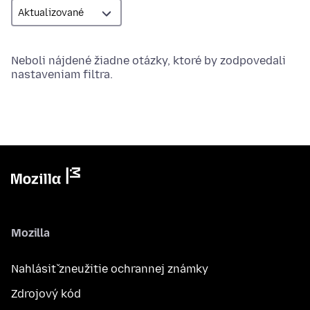
Neboli nájdené žiadne otázky, ktoré by zodpovedali
nastaveniam filtra.
Mozilla
Nahlásiť zneužitie ochrannej známky
Zdrojový kód